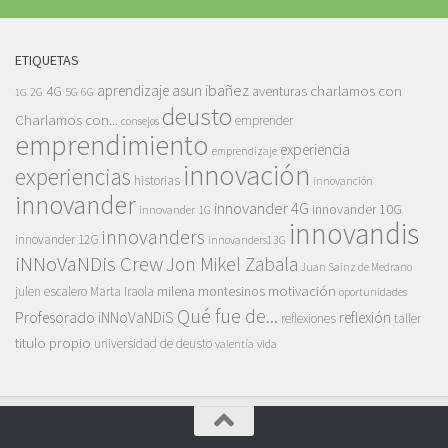
ETIQUETAS
asun ibañez
4G
aprendizaje
charlamos con
aventuras
5G
2G
6G
1G
deusto
Charlamos con...
emprender
consejos
emprendimiento
experiencia
emprendizaje
innovación
experiencias
historias
innovanción
innovander
innovander 4G
innovander 10G
innovander 1G
innovandis
innovanders
innovander 12G
innovanders13G
iNNoVaNDis Crew
Jon Mikel Zabala
Juan Sainz de Medrano
motivación
milena montesinos
julen escalero
Marta Iraola
oportunidades
Qué fue de...
Profesorado iNNoVaNDiS
reflexión
reflexiones
taller
titulo propio
universidad de deusto
vida
valentía