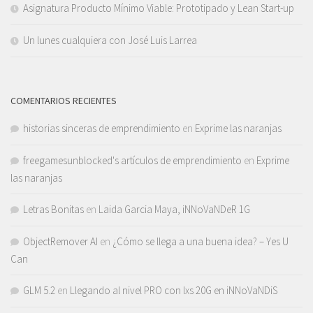
Asignatura Producto Mínimo Viable: Prototipado y Lean Start-up
Un lunes cualquiera con José Luis Larrea
COMENTARIOS RECIENTES
historias sinceras de emprendimiento
en
Exprime las naranjas
freegamesunblocked's artículos de emprendimiento
en
Exprime
las naranjas
Letras Bonitas
en
Laida Garcia Maya, iNNoVaNDeR 1G
ObjectRemover AI
en
¿Cómo se llega a una buena idea? – Yes U
Can
GLM 5.2
en
Llegando al nivel PRO con lxs 20G en iNNoVaNDiS