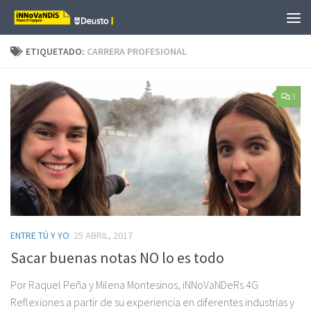
Saltar al contenido
ETIQUETADO:
CARRERA PROFESIONAL
3
ENTRE TÚ Y YO
25 ABRIL, 2017
Sacar buenas notas NO lo es todo
Por Raquel Peña y Milena Montesinos, iNNoVaNDeRs 4G
Reflexiones a partir de su experiencia en diferentes industrias y