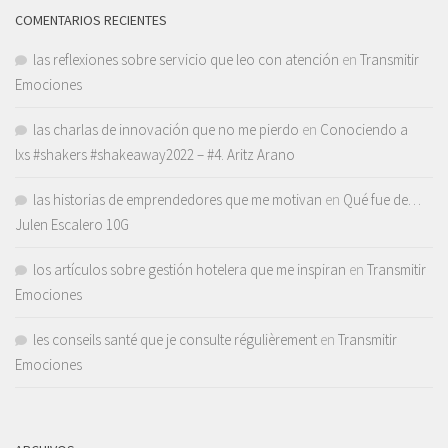
COMENTARIOS RECIENTES
las reflexiones sobre servicio que leo con atención
en
Transmitir
Emociones
las charlas de innovación que no me pierdo
en
Conociendo a
lxs #shakers #shakeaway2022 – #4. Aritz Arano
las historias de emprendedores que me motivan
en
Qué fue de…
Julen Escalero 10G
los artículos sobre gestión hotelera que me inspiran
en
Transmitir
Emociones
les conseils santé que je consulte régulièrement
en
Transmitir
Emociones