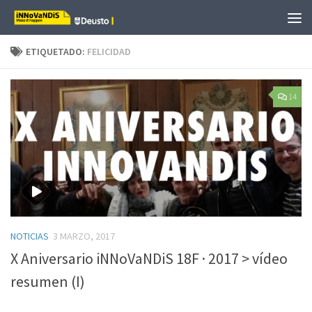
Saltar al contenido
ETIQUETADO:
FELICIDAD
14
NOTICIAS
3 MARZO, 2017
X Aniversario iNNoVaNDiS 18F · 2017 > vídeo
resumen (I)