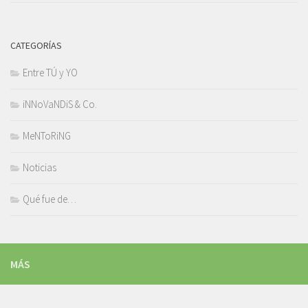
CATEGORÍAS
Entre TÚ y YO
iNNoVaNDiS & Co.
MeNToRiNG
Noticias
Qué fue de…
MÁS