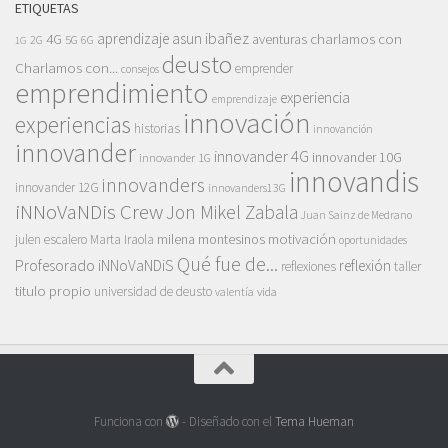
ETIQUETAS
asun ibañez
4G
aprendizaje
charlamos con
aventuras
5G
2G
6G
1G
deusto
Charlamos con...
emprender
consejos
emprendimiento
experiencia
emprendizaje
innovación
experiencias
historias
innovanción
innovander
innovander 4G
innovander 10G
innovander 1G
innovandis
innovanders
innovander 12G
innovanders13G
iNNoVaNDis Crew
Jon Mikel Zabala
Juan Sainz de Medrano
motivación
milena montesinos
julen escalero
Marta Iraola
oportunidades
Qué fue de...
Profesorado iNNoVaNDiS
reflexión
reflexiones
taller
titulo propio
universidad de deusto
vida
valentía
Funciona con
- Diseñado con el
Tema Hueman