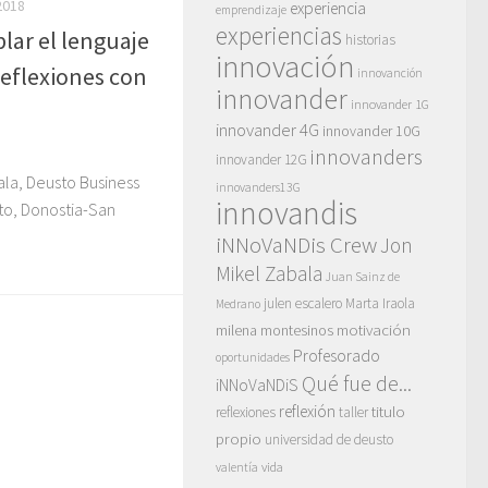
2018
experiencia
emprendizaje
experiencias
lar el lenguaje
historias
innovación
reflexiones con
innovanción
innovander
innovander 1G
innovander 4G
innovander 10G
innovanders
innovander 12G
ala, Deusto Business
innovanders13G
innovandis
sto, Donostia-San
iNNoVaNDis Crew
Jon
Mikel Zabala
Juan Sainz de
julen escalero
Marta Iraola
Medrano
motivación
milena montesinos
Profesorado
oportunidades
Qué fue de...
iNNoVaNDiS
reflexión
titulo
reflexiones
taller
propio
universidad de deusto
vida
valentía