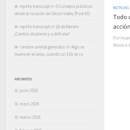
mp4 to transcript
en
5 Consejos prácticos
NOTICIAS
desde el corazón de Silicon Valley [Post #2]
Todo u
acció
mp4 to transcript
en
18 de febrero ·
¡Cambio de planes y a disfrutar!
Por Iman
Molds e
random animal generator
en
Algo se
muere en el alma, cuando un 15G se va
ARCHIVOS
junio 2026
mayo 2026
marzo 2026