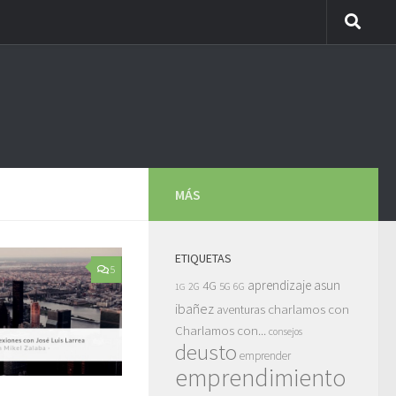
MÁS
ETIQUETAS
5
asun
4G
aprendizaje
5G
2G
6G
1G
ibañez
charlamos con
aventuras
Charlamos con...
consejos
deusto
emprender
emprendimiento