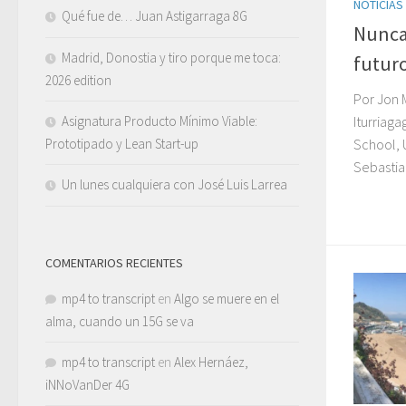
NOTICIAS
Qué fue de… Juan Astigarraga 8G
Nunca 
Madrid, Donostia y tiro porque me toca:
futuro
2026 edition
Por Jon 
Asignatura Producto Mínimo Viable:
Iturriag
Prototipado y Lean Start-up
School, 
Sebastia
Un lunes cualquiera con José Luis Larrea
COMENTARIOS RECIENTES
mp4 to transcript
en
Algo se muere en el
alma, cuando un 15G se va
mp4 to transcript
en
Alex Hernáez,
iNNoVanDer 4G