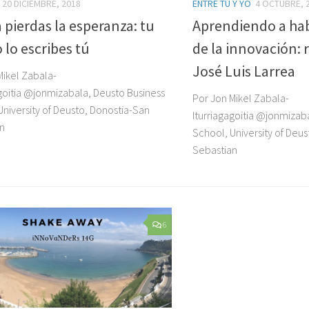
20 DICIEMBRE, 2018
ENTRE TÚ Y YO
4 OCTUBRE, 
pierdas la esperanza: tu
Aprendiendo a hab
 lo escribes tú
de la innovación: 
José Luis Larrea
Mikel Zabala-
agoitia @jonmizabala, Deusto Business
Por Jon Mikel Zabala-
University of Deusto, Donostia-San
Iturriagagoitia @jonmizab
n
School, University of Deu
Sebastian
6