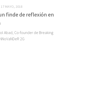
17 MAYO, 2018
n finde de reflexión en
n
ol Abad, Co-founder de Breaking
 iNNoVaNDeR 2G