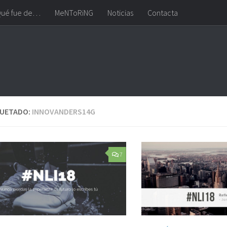
ué fue de…
MeNToRiNG
Noticias
Contacta
QUETADO:
INNOVANDERS14G
7