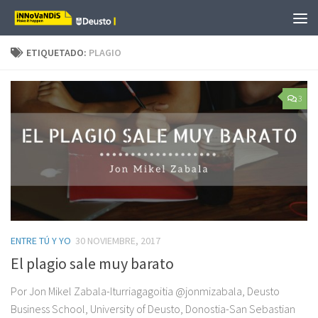
Saltar al contenido
ETIQUETADO:
PLAGIO
3
ENTRE TÚ Y YO
30 NOVIEMBRE, 2017
El plagio sale muy barato
Por Jon Mikel Zabala-Iturriagagoitia @jonmizabala, Deusto
Business School, University of Deusto, Donostia-San Sebastian