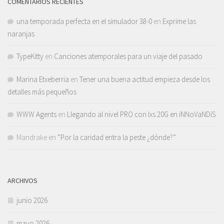
COMENTARIOS RECIENTES
una temporada perfecta en el simulador 38-0
en
Exprime las
naranjas
TypeKitty
en
Canciones atemporales para un viaje del pasado
Marina Etxeberria
en
Tener una buena actitud empieza desde los
detalles más pequeños
WWW Agents
en
Llegando al nivel PRO con lxs 20G en iNNoVaNDiS
Mandrake
en
“Por la caridad entra la peste ¿dónde?”
ARCHIVOS
junio 2026
mayo 2026