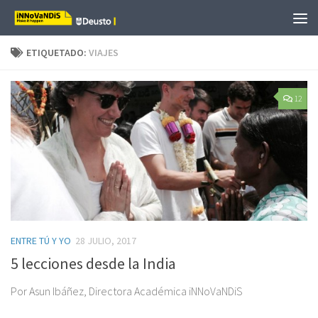
Saltar al contenido
ETIQUETADO:
VIAJES
12
ENTRE TÚ Y YO
28 JULIO, 2017
5 lecciones desde la India
Por Asun Ibáñez, Directora Académica iNNoVaNDiS