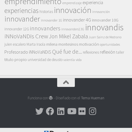
emprendimiento
experiencia
emprendizaje
innovación
experiencias
historias
innovanción
innovander
innovander 4G
innovander 10G
innovander 1G
innovandis
innovanders
innovander 12G
innovanders13G
iNNoVaNDis Crew
Jon Mikel Zabala
Juan Sainz de Medrano
motivación
milena montesinos
julen escalero
Marta Iraola
oportunidades
Qué fue de...
Profesorado iNNoVaNDiS
reflexión
reflexiones
taller
titulo propio
universidad de deusto
vida
valentía
Funciona con
- Diseñado con el
Tema Hueman