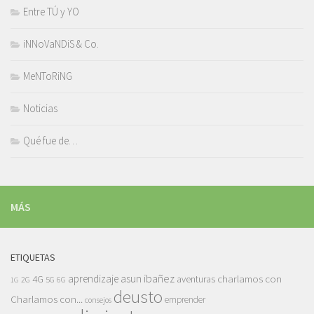
Entre TÚ y YO
iNNoVaNDiS & Co.
MeNToRiNG
Noticias
Qué fue de…
MÁS
ETIQUETAS
asun ibañez
4G
aprendizaje
charlamos con
aventuras
5G
2G
6G
1G
deusto
Charlamos con...
emprender
consejos