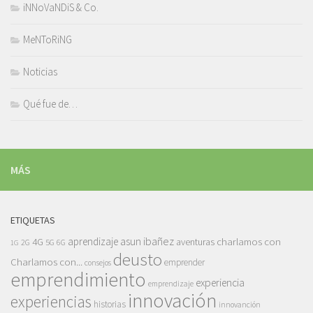
iNNoVaNDiS & Co.
MeNToRiNG
Noticias
Qué fue de…
MÁS
ETIQUETAS
asun ibañez
4G
aprendizaje
charlamos con
aventuras
5G
2G
6G
1G
deusto
Charlamos con...
emprender
consejos
emprendimiento
experiencia
emprendizaje
innovación
experiencias
historias
innovanción