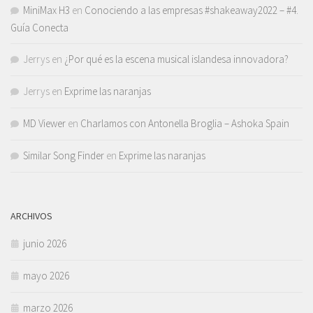
MiniMax H3
en
Conociendo a las empresas #shakeaway2022 – #4.
Guía Conecta
Jerrys
en
¿Por qué es la escena musical islandesa innovadora?
Jerrys
en
Exprime las naranjas
MD Viewer
en
Charlamos con Antonella Broglia – Ashoka Spain
Similar Song Finder
en
Exprime las naranjas
ARCHIVOS
junio 2026
mayo 2026
marzo 2026