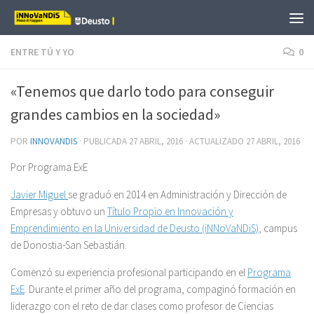
Saltar al contenido
ENTRE TÚ Y YO
0
«Tenemos que darlo todo para conseguir
grandes cambios en la sociedad»
POR
INNOVANDIS
· PUBLICADA
27 ABRIL, 2016
· ACTUALIZADO
27 ABRIL, 2016
Por Programa ExE
Javier Miguel
se graduó en 2014 en Administración y Dirección de
Empresas y obtuvo un
Título Propio en Innovación y
Emprendimiento en la Universidad de Deusto (iNNoVaNDiS)
, campus
de Donostia-San Sebastián.
Comenzó su experiencia profesional participando en el
Programa
ExE
. Durante el primer año del programa, compaginó formación en
liderazgo con el reto de dar clases como profesor de Ciencias