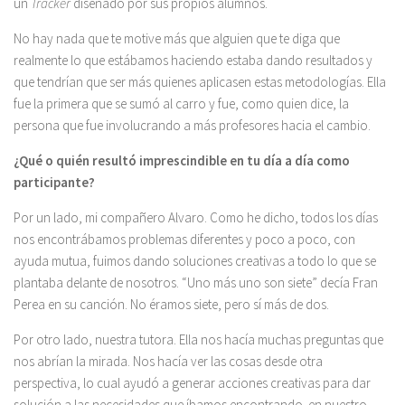
un
Tracker
diseñado por sus propios alumnos.
No hay nada que te motive más que alguien que te diga que
realmente lo que estábamos haciendo estaba dando resultados y
que tendrían que ser más quienes aplicasen estas metodologías. Ella
fue la primera que se sumó al carro y fue, como quien dice, la
persona que fue involucrando a más profesores hacia el cambio.
¿Qué o quién resultó imprescindible en tu día a día como
participante?
Por un lado, mi compañero Alvaro. Como he dicho, todos los días
nos encontrábamos problemas diferentes y poco a poco, con
ayuda mutua, fuimos dando soluciones creativas a todo lo que se
plantaba delante de nosotros. “Uno más uno son siete” decía Fran
Perea en su canción. No éramos siete, pero sí más de dos.
Por otro lado, nuestra tutora. Ella nos hacía muchas preguntas que
nos abrían la mirada. Nos hacía ver las cosas desde otra
perspectiva, lo cual ayudó a generar acciones creativas para dar
solución a las necesidades que íbamos encontrando en nuestro