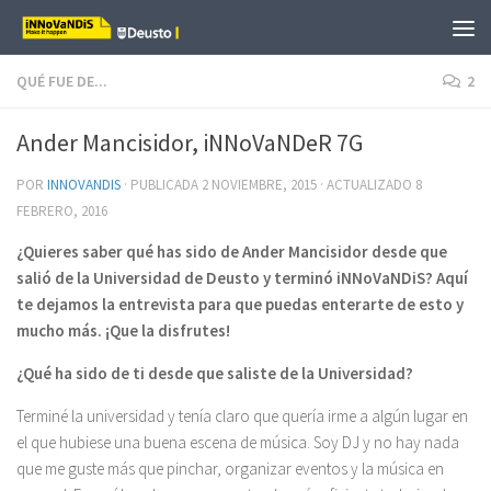
Saltar al contenido
QUÉ FUE DE...
2
Ander Mancisidor, iNNoVaNDeR 7G
POR
INNOVANDIS
· PUBLICADA
2 NOVIEMBRE, 2015
· ACTUALIZADO
8
FEBRERO, 2016
¿Quieres saber qué has sido de Ander Mancisidor desde que
salió de la Universidad de Deusto y terminó iNNoVaNDiS? Aquí
te dejamos la entrevista para que puedas enterarte de esto y
mucho más. ¡Que la disfrutes!
¿Qué ha sido de ti desde que saliste de la Universidad?
Terminé la universidad y tenía claro que quería irme a algún lugar en
el que hubiese una buena escena de música. Soy DJ y no hay nada
que me guste más que pinchar, organizar eventos y la música en