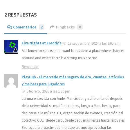
2 RESPUESTAS
Comentarios
2
Pingbacks
0
Five Nights at Freddy's
18 septiembre, 2024 a las 9:05 am
All I know for sure is that I want to reside in a place where chances
abound and where there is a strong music scene.
Responder
PlayHub - El mercado más seguro de oro, cuentas, artículos
y mejoras para jugadores
5 febrero, 2026 a las 1:20 pm
Leí una entrevista con Ander Mancisidor y así lo entendí: después
de la universidad se mudó a Londres, luego a Manchester, para
dedicarse a la música: DJ, organización de eventos, creación del
colectivo CULT desde cero, desde pequeñas fiestas hasta festivales.
Eso es pura proactividad: no esperar, sino aprovechar las