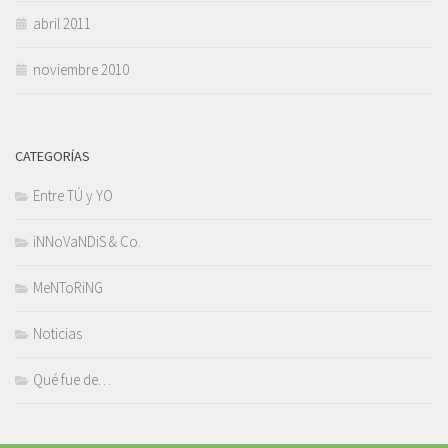
abril 2011
noviembre 2010
CATEGORÍAS
Entre TÚ y YO
iNNoVaNDiS & Co.
MeNToRiNG
Noticias
Qué fue de…