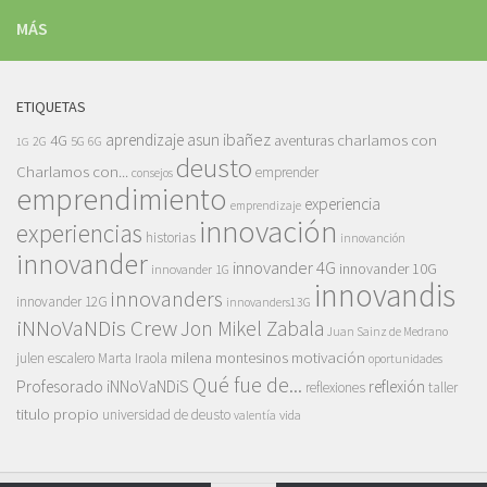
MÁS
ETIQUETAS
asun ibañez
4G
aprendizaje
charlamos con
aventuras
5G
2G
6G
1G
deusto
Charlamos con...
emprender
consejos
emprendimiento
experiencia
emprendizaje
innovación
experiencias
historias
innovanción
innovander
innovander 4G
innovander 10G
innovander 1G
innovandis
innovanders
innovander 12G
innovanders13G
iNNoVaNDis Crew
Jon Mikel Zabala
Juan Sainz de Medrano
motivación
milena montesinos
julen escalero
Marta Iraola
oportunidades
Qué fue de...
Profesorado iNNoVaNDiS
reflexión
reflexiones
taller
titulo propio
universidad de deusto
vida
valentía