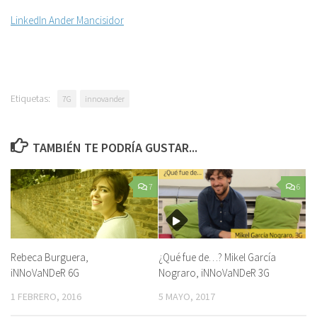
LinkedIn Ander Mancisidor
Etiquetas:
7G
innovander
TAMBIÉN TE PODRÍA GUSTAR...
7
6
Rebeca Burguera,
¿Qué fue de…? Mikel García
iNNoVaNDeR 6G
Nograro, iNNoVaNDeR 3G
1 FEBRERO, 2016
5 MAYO, 2017