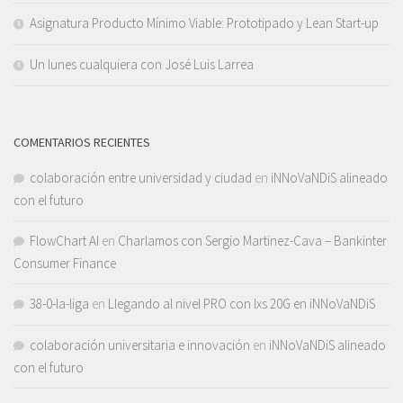
Asignatura Producto Mínimo Viable: Prototipado y Lean Start-up
Un lunes cualquiera con José Luis Larrea
COMENTARIOS RECIENTES
colaboración entre universidad y ciudad
en
iNNoVaNDiS alineado
con el futuro
FlowChart AI
en
Charlamos con Sergio Martinez-Cava – Bankinter
Consumer Finance
38-0-la-liga
en
Llegando al nivel PRO con lxs 20G en iNNoVaNDiS
colaboración universitaria e innovación
en
iNNoVaNDiS alineado
con el futuro