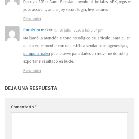
Discover 92Pak Game Pakistan download the latest APK, register
your account, and enjoy secure login, live features.
Responder
PuruPuru maker
30 julio, 2026 a las 5:04 pm
Me llamó la atención el tono nostálgico del artículo; para quien
quiera experimentar con una estética similar en imágenes fijas,
purupuru maker
puede servir para darles un movimiento sutil y
exportar el resultado en bucle.
Responder
DEJA UNA RESPUESTA
Comentario
*