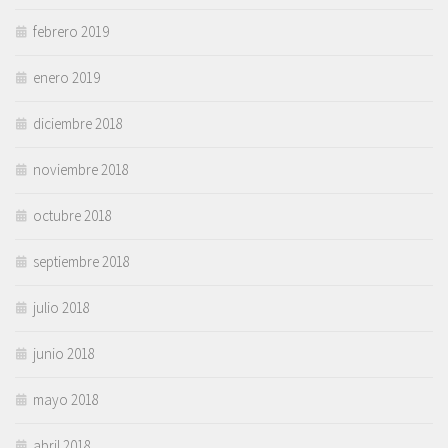
febrero 2019
enero 2019
diciembre 2018
noviembre 2018
octubre 2018
septiembre 2018
julio 2018
junio 2018
mayo 2018
abril 2018