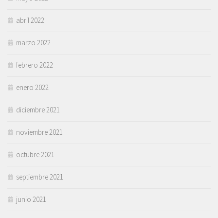
abril 2022
marzo 2022
febrero 2022
enero 2022
diciembre 2021
noviembre 2021
octubre 2021
septiembre 2021
junio 2021