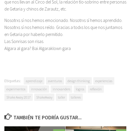
que nos llevan al Circo del Sol, la relación tío-sobrino entre personas
de Getaria y chinos de Zarautz, etc.
Nosotrxs sí nos hemos emocionado. Nosotrxs sí hemos aprendido.
Nosotrxs sí nos hemos reído. Gracias a todxs los que nos juntamos
en Getaria por haberlo permitido.
Las Sonrisas son risas.
Algara al gara? Bai Algaraklown gara
Etiquetas:
aprendizaje
aventuras
design thinking
experiencias
experimentos
innovación
innovanders
logros
reflexión
Shake Away 2017
ShakeAway
taller
talleres
TAMBIÉN TE PODRÍA GUSTAR...