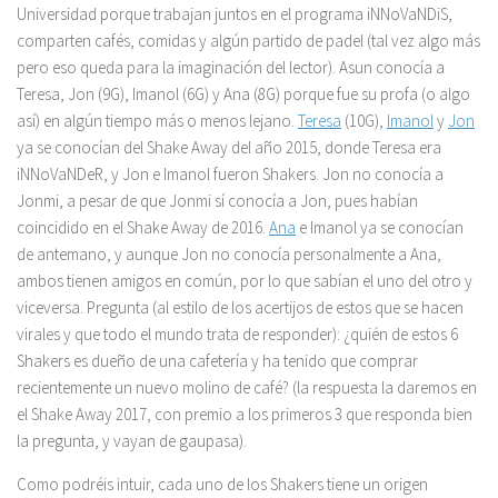
Universidad porque trabajan juntos en el programa iNNoVaNDiS,
comparten cafés, comidas y algún partido de padel (tal vez algo más
pero eso queda para la imaginación del lector). Asun conocía a
Teresa, Jon (9G), Imanol (6G) y Ana (8G) porque fue su profa (o algo
así) en algún tiempo más o menos lejano.
Teresa
(10G),
Imanol
y
Jon
ya se conocían del Shake Away del año 2015, donde Teresa era
iNNoVaNDeR, y Jon e Imanol fueron Shakers. Jon no conocía a
Jonmi, a pesar de que Jonmi sí conocía a Jon, pues habían
coincidido en el Shake Away de 2016.
Ana
e Imanol ya se conocían
de antemano, y aunque Jon no conocía personalmente a Ana,
ambos tienen amigos en común, por lo que sabían el uno del otro y
viceversa. Pregunta (al estilo de los acertijos de estos que se hacen
virales y que todo el mundo trata de responder): ¿quién de estos 6
Shakers es dueño de una cafetería y ha tenido que comprar
recientemente un nuevo molino de café? (la respuesta la daremos en
el Shake Away 2017, con premio a los primeros 3 que responda bien
la pregunta, y vayan de gaupasa).
Como podréis intuir, cada uno de los Shakers tiene un origen