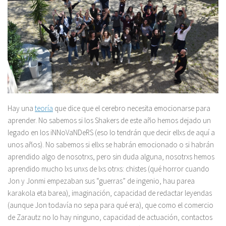
Hay una
teoría
que dice que el cerebro necesita emocionarse para
aprender. No sabemos si los Shakers de este año hemos dejado un
legado en los iNNoVaNDeRS (eso lo tendrán que decir ellxs de aquí a
unos años). No sabemos si ellxs se habrán emocionado o si habrán
aprendido algo de nosotrxs, pero sin duda alguna, nosotrxs hemos
aprendido mucho lxs unxs de lxs otrxs: chistes (qué horror cuando
Jon y Jonmi empezaban sus “guerras” de ingenio, hau parea
karakola eta barea), imaginación, capacidad de redactar leyendas
(aunque Jon todavía no sepa para qué era), que como el comercio
de Zarautz no lo hay ninguno, capacidad de actuación, contactos