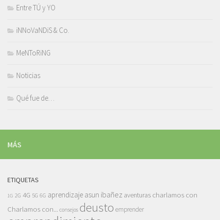
Entre TÚ y YO
iNNoVaNDiS & Co.
MeNToRiNG
Noticias
Qué fue de…
MÁS
ETIQUETAS
asun ibañez
4G
aprendizaje
charlamos con
aventuras
5G
2G
6G
1G
deusto
Charlamos con...
emprender
consejos