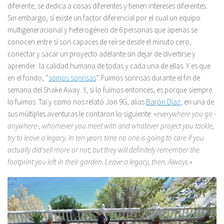
diferente, se dedica a cosas diferentes y tienen intereses diferentes.
Sin embargo, sí existe un factor diferencial por el cual un equipo
multigeneracional y heterogéneo de 6 personas que apenas se
conocen entre sí son capaces de reírse desde el minuto cero,
conectar y sacar un proyecto adelante sin dejar de divertirse y
aprender: la calidad humana de todas y cada una de ellas. Y es que
en el fondo, “
somos sonrisas
”. Fuimos sonrisas durante el fin de
semana del Shake Away. Y, si lo fuimos entonces, es porque siempre
lo fuimos. Tal y como nos relató Jon 9G, alias
Barón Díaz
, en una de
sus múltiples aventuras le contaron lo siguiente: «
everywhere you go -
anywhere-, whomever you meet with and whatever project you tackle,
try to leave a legacy. In ten years time no one is going to care if you
actually did sell more or not; but they will definitely remember the
footprint you left in their garden. Leave a legacy, then. Always.
»