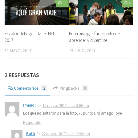
11
6
El valor del rigor: Taller NLI
Enterpising is fun! el reto de
2017
aprender y divertirse
11 MAYO, 2017
15 JULIO, 2011
2 RESPUESTAS
Comentarios
2
Pingbacks
0
Imanol
16 mayo, 2017 a las 3:09 pm
Los que no saltaron para la foto, -5 puntos. Ni amago, oye.
Responder
Ruth
22 mayo, 2017 a las 12:00 pm