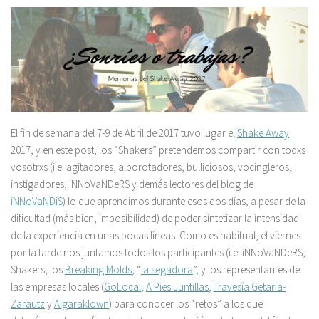
El fin de semana del 7-9 de Abril de 2017 tuvo lugar el
Shake Away
2017, y en este post, los “Shakers” pretendemos compartir con todxs
vosotrxs (i.e. agitadores, alborotadores, bulliciosos, vocingleros,
instigadores, iNNoVaNDeRS y demás lectores del blog de
iNNoVaNDiS
) lo que aprendimos durante esos dos días, a pesar de la
dificultad (más bien, imposibilidad) de poder sintetizar la intensidad
de la experiencia en unas pocas líneas. Como es habitual, el viernes
por la tarde nos juntamos todos los participantes (i.e. iNNoVaNDeRS,
Shakers, los
Breaking Molds
, “
la segadora
”, y los representantes de
las empresas locales (
GoLocal
,
A Pies Juntillas
,
Travesía Getaria-
Zarautz
y
Algaraklown
) para conocer los “retos” a los que