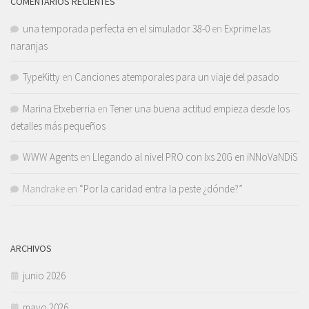
COMENTARIOS RECIENTES
una temporada perfecta en el simulador 38-0
en
Exprime las
naranjas
TypeKitty
en
Canciones atemporales para un viaje del pasado
Marina Etxeberria
en
Tener una buena actitud empieza desde los
detalles más pequeños
WWW Agents
en
Llegando al nivel PRO con lxs 20G en iNNoVaNDiS
Mandrake
en
“Por la caridad entra la peste ¿dónde?”
ARCHIVOS
junio 2026
mayo 2026