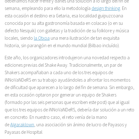
deberíamos hacer frente y darles una solución a lo largo del fin de
semana, empleando para ello la metodología
design thinking
. En
esta ocasión el destino era Getaria, esa localidad guipuzcoana
conocida por su alta gastronomía basada en colacao (o en su
defecto Nesquik) con galletas y la tradición de su folklore y música
locales, siendo
la Otxoa
una mera ilustración de tan exquisita
historia, sin parangón en el mundo mundial (Bilbao incluído).
Este año, los organizadores introdujeron una novedad respecto a
ediciones previas del Shake Away. Tradicionalmente, un par de
Shakers acompañaban a cada uno de los tres equipos de
iNNoVaNDeRS en su trabajo ayudándoles a afrontar los momentos
de dificultad que aparecen a lo largo del fin de semana. Sin embargo,
en esta ocasión optaron por generar un equipo de Shakers
(formado por las seis personas que escriben este post) que al igual
que los tres equipos de iNNoVaNDeRS, debería dar solución a un reto
en concreto. En nuestro caso, el reto venía de la mano
de
Algaraklown
, una asociación sin ánimo de lucro de Payasos y
Payasas de Hospital.