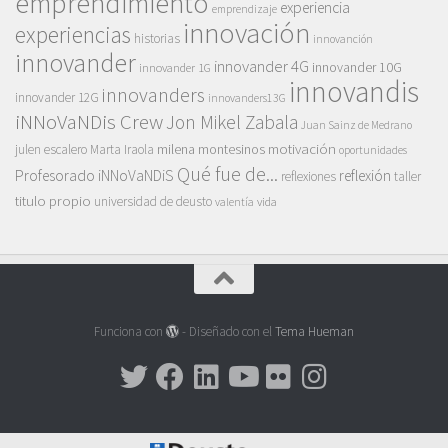
emprendimiento
experiencia
emprendizaje
innovación
experiencias
historias
innovanción
innovander
innovander 4G
innovander 10G
innovander 1G
innovandis
innovanders
innovander 12G
innovanders13G
iNNoVaNDis Crew
Jon Mikel Zabala
Juan Sainz de Medrano
motivación
milena montesinos
julen escalero
Marta Iraola
oportunidades
Qué fue de...
Profesorado iNNoVaNDiS
reflexión
reflexiones
taller
titulo propio
universidad de deusto
vida
valentía
Funciona con
- Diseñado con el
Tema Hueman