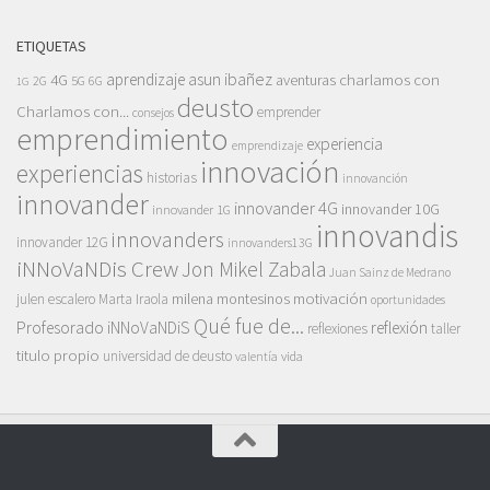
ETIQUETAS
asun ibañez
4G
aprendizaje
charlamos con
aventuras
5G
2G
6G
1G
deusto
Charlamos con...
emprender
consejos
emprendimiento
experiencia
emprendizaje
innovación
experiencias
historias
innovanción
innovander
innovander 4G
innovander 10G
innovander 1G
innovandis
innovanders
innovander 12G
innovanders13G
iNNoVaNDis Crew
Jon Mikel Zabala
Juan Sainz de Medrano
motivación
milena montesinos
julen escalero
Marta Iraola
oportunidades
Qué fue de...
Profesorado iNNoVaNDiS
reflexión
reflexiones
taller
titulo propio
universidad de deusto
vida
valentía