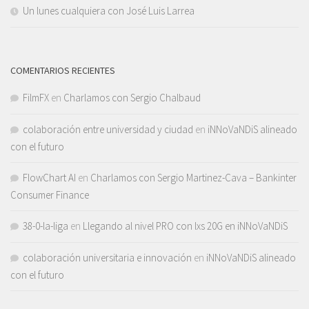
Un lunes cualquiera con José Luis Larrea
COMENTARIOS RECIENTES
FilmFX
en
Charlamos con Sergio Chalbaud
colaboración entre universidad y ciudad
en
iNNoVaNDiS alineado
con el futuro
FlowChart AI
en
Charlamos con Sergio Martinez-Cava – Bankinter
Consumer Finance
38-0-la-liga
en
Llegando al nivel PRO con lxs 20G en iNNoVaNDiS
colaboración universitaria e innovación
en
iNNoVaNDiS alineado
con el futuro