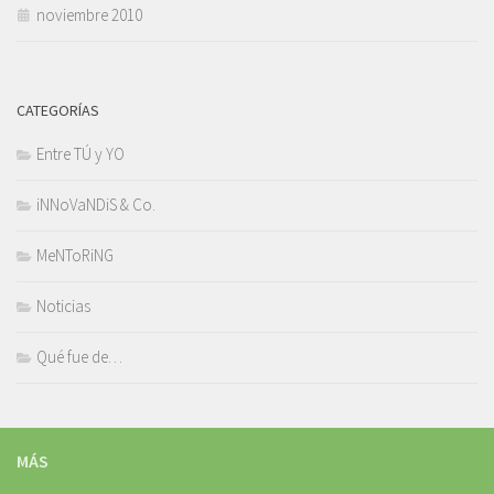
noviembre 2010
CATEGORÍAS
Entre TÚ y YO
iNNoVaNDiS & Co.
MeNToRiNG
Noticias
Qué fue de…
MÁS