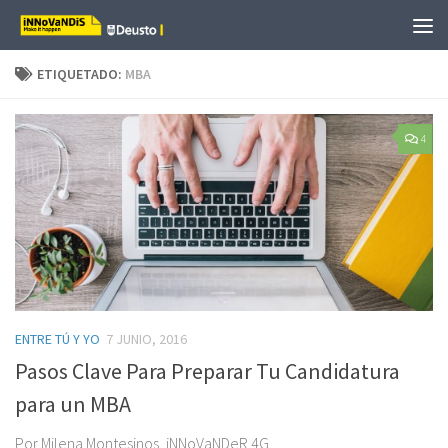
Saltar al contenido
ETIQUETADO:
MBA
4
ENTRE TÚ Y YO
7 JUNIO, 2016
Pasos Clave Para Preparar Tu Candidatura
para un MBA
Por Milena Montesinos, iNNoVaNDeR 4G