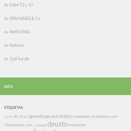
Entre TÚ y YO
iNNoVaNDiS & Co.
MeNToRiNG
Noticias
Qué fue de…
MÁS
ETIQUETAS
asun ibañez
4G
aprendizaje
charlamos con
aventuras
5G
2G
6G
1G
deusto
Charlamos con...
emprender
consejos