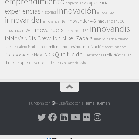
emprendimiento
experiencia
emprendizaje
innovación
experiencias
historias
innovanción
innovander
innovander 4G
innovander 10G
innovander 1G
innovandis
innovanders
innovander 12G
innovanders13G
iNNoVaNDis Crew
Jon Mikel Zabala
Juan Sainz de Medrano
motivación
milena montesinos
julen escalero
Marta Iraola
oportunidades
Qué fue de...
Profesorado iNNoVaNDiS
reflexión
reflexiones
taller
titulo propio
universidad de deusto
vida
valentía
Funciona con
- Diseñado con el
Tema Hueman