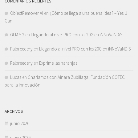
COMENTARIOS RECIENTES
ObjectRemover AI
en
¿Cómo se llega a una buena idea? – Yes U
Can
GLM 5.2
en
Llegando al nivel PRO con lxs 20G en iNNoVaNDiS
Palbreedery
en
Llegando al nivel PRO con lxs 20G en iNNoVaNDiS
Palbreedery
en
Exprime las naranjas
Lucas
en
Charlamos con Ainara Zubillaga, Fundación COTEC
para la innovación
ARCHIVOS
junio 2026
mayo 2026