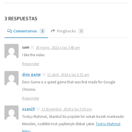
3 RESPUESTAS
Comentarios
3
Pingbacks
0
sam
30 mayo, 2022 a las 3:48 am
I like the video
Responder
dino game
11 abril, 2024 a las 5:31 am
Dino Game is a speed game that was first made for Google
Chrome.
Responder
ozan29
13 diciembre, 2024 a las 5:59 pm
Tostçu Mahmut, İstanbul’da popüler bir sokak lezzeti markasıdır.
Menüleri, özellikle tost çeşitleriyle dikkat çeker.
Tostçu Mahmut
Menu