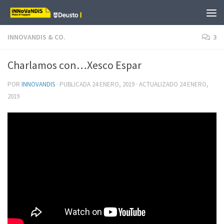
Saltar al contenido
INNOVANDIS & CO.
3
Charlamos con…Xesco Espar
POR
INNOVANDIS
· PUBLICADA
24 ENERO, 2019
· ACTUALIZADO
24 ENERO,
2019