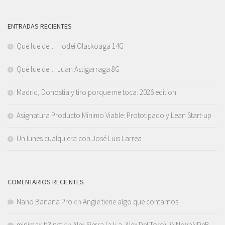
ENTRADAS RECIENTES
Qué fue de… Hodei Olaskoaga 14G
Qué fue de… Juan Astigarraga 8G
Madrid, Donostia y tiro porque me toca: 2026 edition
Asignatura Producto Mínimo Viable: Prototipado y Lean Start-up
Un lunes cualquiera con José Luis Larrea
COMENTARIOS RECIENTES
Nano Banana Pro
en
Angie tiene algo que contarnos
minimax-h3.net
en
Alex Sierra (a.k.a. Alex Del Toro), iNNoVaNDeR