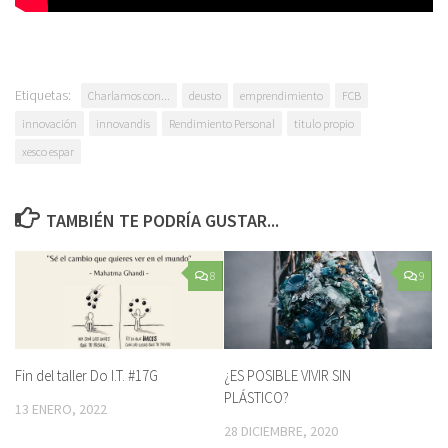
Etiquetas:
Charlamos con...
deusto
emprendimiento
FCB
innovación
innovandis
Rendimiento Personal
titulo propio
xesco espar
TAMBIÉN TE PODRÍA GUSTAR...
8
9
Fin del taller Do I.T. #17G
¿ES POSIBLE VIVIR SIN
PLÁSTICO?
13 ENERO, 2022
28 DICIEMBRE, 2020