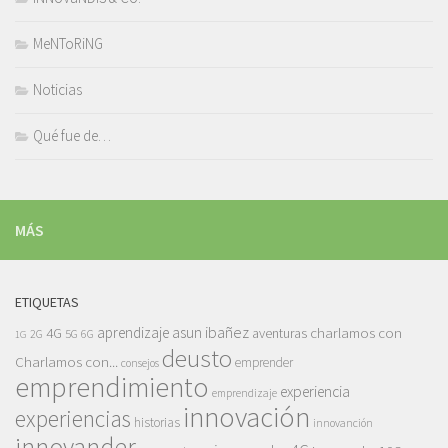
MeNToRiNG
Noticias
Qué fue de…
MÁS
ETIQUETAS
asun ibañez
4G
aprendizaje
charlamos con
aventuras
5G
2G
6G
1G
deusto
Charlamos con...
emprender
consejos
emprendimiento
experiencia
emprendizaje
innovación
experiencias
historias
innovanción
innovander