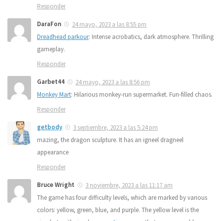
Responder
DaraFon
24 mayo, 2023 a las 8:55 pm
Dreadhead parkour
: Intense acrobatics, dark atmosphere. Thrilling
gameplay.
Responder
Garbet44
24 mayo, 2023 a las 8:56 pm
Monkey Mart
: Hilarious monkey-run supermarket. Fun-filled chaos.
Responder
getbody
3 septiembre, 2023 a las 5:24 pm
mazing, the dragon sculpture. It has an igneel dragneel
appearance
Responder
Bruce Wright
3 noviembre, 2023 a las 11:17 am
The game has four difficulty levels, which are marked by various
colors: yellow, green, blue, and purple. The yellow level is the