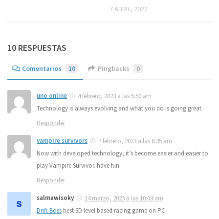
7 ABRIL, 2022
10 RESPUESTAS
Comentarios
10
Pingbacks
0
uno online
4 febrero, 2023 a las 5:50 am
Technology is always evolving and what you do is going great.
Responder
vampire survivors
7 febrero, 2023 a las 8:35 am
Now with developed technology, it’s become easier and easier to
play Vampire Survivor. have fun
Responder
salmawisoky
14 marzo, 2023 a las 10:03 am
Drift Boss
best 3D level based racing game on PC.