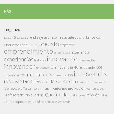
MÁS
ETIQUETAS
asun ibañez
4G
aprendizaje
charlamos con
aventuras
5G
2G
6G
1G
deusto
Charlamos con...
emprender
consejos
emprendimiento
experiencia
emprendizaje
innovación
experiencias
historias
innovanción
innovander
innovander 4G
innovander 10G
innovander 1G
innovandis
innovanders
innovander 12G
innovanders13G
iNNoVaNDis Crew
Jon Mikel Zabala
Juan Sainz de Medrano
motivación
milena montesinos
julen escalero
Marta Iraola
oportunidades
Qué fue de...
Profesorado iNNoVaNDiS
reflexión
reflexiones
taller
titulo propio
universidad de deusto
vida
valentía