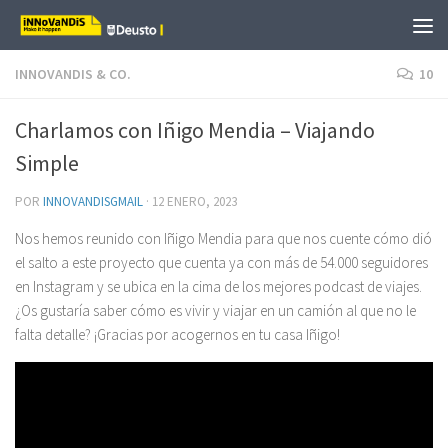
Saltar al contenido
INNOVANDIS & CO.
10
Charlamos con Iñigo Mendia – Viajando
Simple
POR
INNOVANDISGMAIL
·
12 ENERO, 2023
Nos hemos reunido con Iñigo Mendia para que nos cuente cómo dió
el salto a este proyecto que cuenta ya con más de 54.000 seguidores
en Instagram y se ubica en la cima de los mejores podcast de viajes.
¿Os gustaría saber cómo es vivir y viajar en un camión al que no le
falta detalle? ¡Gracias por acogernos en tu casa Iñigo!