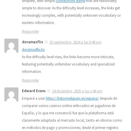
simplest, with simple
connections game
that are reasonably
simple to discover. As the difficulty level increases, the links get
increasingly complex, with potentially unknown vocabulary or
esoteric information.
Responder
doramasflix
25 septiembre, 2024 a las 9:40 pm
doramasflix.to
As the difficulty level rises, the links become more intricate,
featuring potentially unfamiliar vocabulary and specialized
information.
Responder
Edward Evans
24 diciembre, 2025 a las 1:40 pm
Empecé a usar
https://betonredspain.es/espana/
después de
comparar varios casinos online enfocados en jugadores de
España, y lo que me convenció fue que la plataforma está
claramente adaptada al mercado local, tanto en idioma como
en métodos de pago y promociones; desde el primer registro