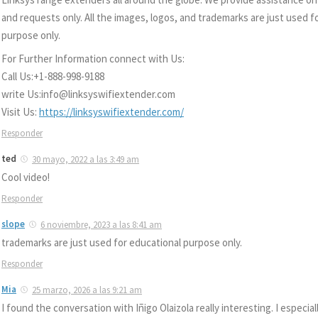
and requests only. All the images, logos, and trademarks are just used f
purpose only.
For Further Information connect with Us:
Call Us:+1-888-998-9188
write Us:info@linksyswifiextender.com
Visit Us:
https://linksyswifiextender.com/
Responder
ted
30 mayo, 2022 a las 3:49 am
Cool video!
Responder
slope
6 noviembre, 2023 a las 8:41 am
trademarks are just used for educational purpose only.
Responder
Mia
25 marzo, 2026 a las 9:21 am
I found the conversation with Iñigo Olaizola really interesting. I especial