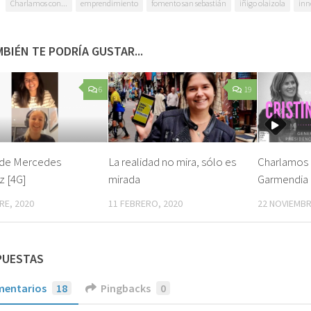
Charlamos con...
emprendimiento
fomento san sebastián
iñigo olaizola
inn
BIÉN TE PODRÍA GUSTAR...
6
19
 de Mercedes
La realidad no mira, sólo es
Charlamos 
z [4G]
mirada
Garmendia (
RE, 2020
11 FEBRERO, 2020
22 NOVIEMBR
PUESTAS
entarios
18
Pingbacks
0