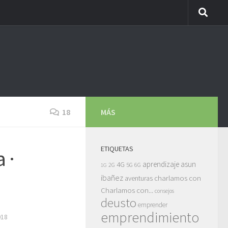
18
MÁS
ETIQUETAS
 ·
asun
4G
aprendizaje
5G
2G
6G
1G
ibañez
charlamos con
aventuras
Charlamos con...
consejos
deusto
emprender
emprendimiento
018