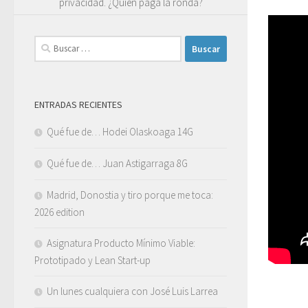
privacidad. ¿Quién paga la ronda?
Buscar:
ENTRADAS RECIENTES
Qué fue de… Hodei Olaskoaga 14G
Qué fue de… Juan Astigarraga 8G
Madrid, Donostia y tiro porque me toca:
2026 edition
Asignatura Producto Mínimo Viable:
Prototipado y Lean Start-up
Un lunes cualquiera con José Luis Larrea