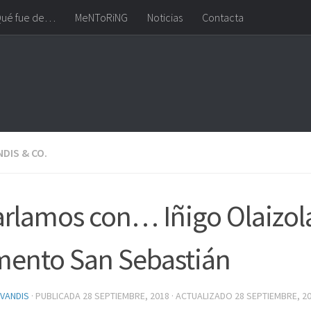
ué fue de…
MeNToRiNG
Noticias
Contacta
DIS & CO.
rlamos con… Iñigo Olaizola
ento San Sebastián
VANDIS
· PUBLICADA
28 SEPTIEMBRE, 2018
· ACTUALIZADO
28 SEPTIEMBRE, 2