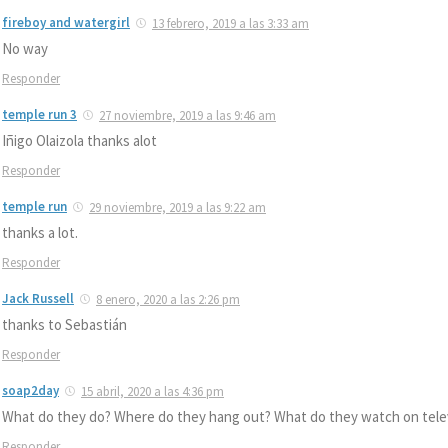
fireboy and watergirl
13 febrero, 2019 a las 3:33 am
No way
Responder
temple run 3
27 noviembre, 2019 a las 9:46 am
Iñigo Olaizola thanks alot
Responder
temple run
29 noviembre, 2019 a las 9:22 am
thanks a lot.
Responder
Jack Russell
8 enero, 2020 a las 2:26 pm
thanks to Sebastián
Responder
soap2day
15 abril, 2020 a las 4:36 pm
What do they do? Where do they hang out? What do they watch on tele
Responder