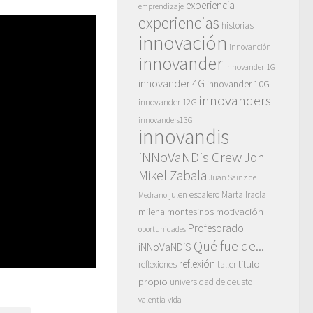
experiencia
emprendizaje
experiencias
historias
innovación
innovanción
innovander
innovander 1G
innovander 4G
innovander 10G
innovanders
innovander 12G
innovanders13G
innovandis
iNNoVaNDis Crew
Jon
Mikel Zabala
Juan Sainz de
julen escalero
Marta Iraola
Medrano
motivación
milena montesinos
Profesorado
oportunidades
Qué fue de...
iNNoVaNDiS
reflexión
titulo
reflexiones
taller
propio
universidad de deusto
vida
valentía