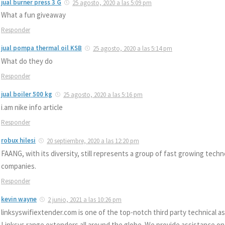
jual burner press 3 G
25 agosto, 2020 a las 5:09 pm
What a fun giveaway
Responder
jual pompa thermal oil KSB
25 agosto, 2020 a las 5:14 pm
What do they do
Responder
jual boiler 500 kg
25 agosto, 2020 a las 5:16 pm
i.am nike info article
Responder
robux hilesi
20 septiembre, 2020 a las 12:20 pm
FAANG, with its diversity, still represents a group of fast growing techn
companies.
Responder
kevin wayne
2 junio, 2021 a las 10:26 pm
linksyswifiextender.com is one of the top-notch third party technical a
Linksys range extenders all around the globe. We provide assistance 