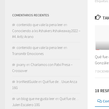
Etiquetas:
COMENTARIOS RECIENTES
TAM
contenido que vale la pena leer
en
Conociendo a lxs #shakers #shakeaway2022 –
#4. Aritz Arano
contenido que vale la pena leer
en
Transmitir Emociones
Qué fue
Gonzále
pxany
en
Charlamos con Patxi Presa –
Crossover
7 DICIEMB
IronNestGuide
en
Qué fue de…Uxue Anza
16G
18 RES
un blog que me gusta leer
en
Qué fue de…
Com
Julen Escalero 10G