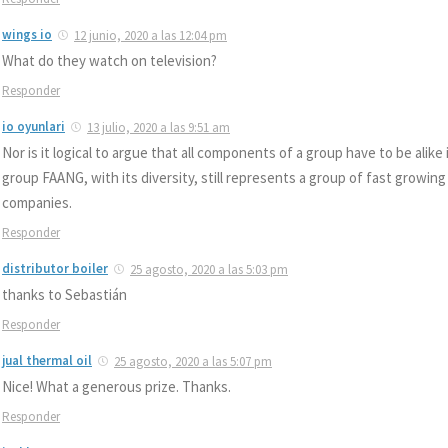
wings io
12 junio, 2020 a las 12:04 pm
What do they watch on television?
Responder
io oyunlari
13 julio, 2020 a las 9:51 am
Nor is it logical to argue that all components of a group have to be alike
group FAANG, with its diversity, still represents a group of fast growing
companies.
Responder
distributor boiler
25 agosto, 2020 a las 5:03 pm
thanks to Sebastián
Responder
jual thermal oil
25 agosto, 2020 a las 5:07 pm
Nice! What a generous prize. Thanks.
Responder