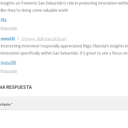
insights on Fomento San Sebastián’s role in promoting innovation within
like they’re doing some valuable work!
Mia
Responder
sjueu383
13 mayo, 2026 a las 10:52 am
Interesting interview! I especially appreciated Iñigo Olaizola’s insights i
innovation specifically within San Sebastián. It’s great to see a focus o
sjueu383
Responder
NA RESPUESTA
ntario
*