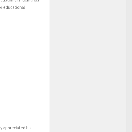
or educational
ly appreciated his