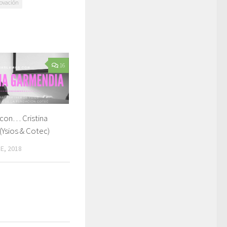
ovación
16
con… Cristina
Ysios & Cotec)
E, 2018