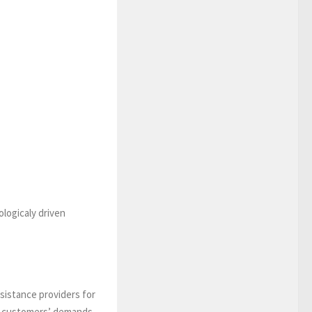
ologicaly driven
ssistance providers for
on customers’ demands