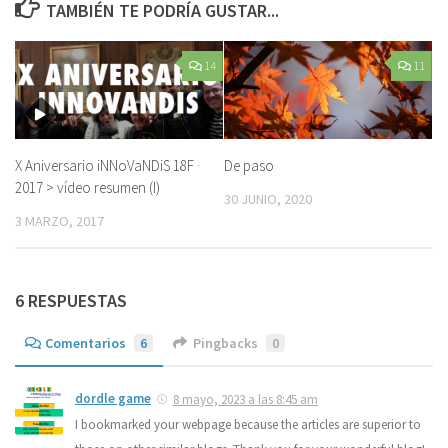
TAMBIÉN TE PODRÍA GUSTAR...
14
11
X Aniversario iNNoVaNDiS 18F ·
De paso
2017 > vídeo resumen (I)
30 JUNIO, 2020
3 MARZO, 2017
6 RESPUESTAS
Comentarios
6
Pingbacks
0
dordle game
8 mayo, 2023 a las 8:45 am
I bookmarked your webpage because the articles are superior to