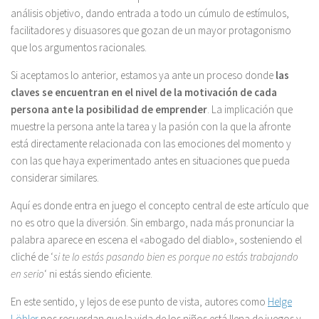
análisis objetivo, dando entrada a todo un cúmulo de estímulos,
facilitadores y disuasores que gozan de un mayor protagonismo
que los argumentos racionales.
Si aceptamos lo anterior, estamos ya ante un proceso donde
las
claves se encuentran en el nivel de la motivación de cada
persona ante la posibilidad de emprender
. La implicación que
muestre la persona ante la tarea y la pasión con la que la afronte
está directamente relacionada con las emociones del momento y
con las que haya experimentado antes en situaciones que pueda
considerar similares.
Aquí es donde entra en juego el concepto central de este artículo que
no es otro que la diversión. Sin embargo, nada más pronunciar la
palabra aparece en escena el «abogado del diablo», sosteniendo el
cliché de ‘
si te lo estás pasando bien es porque no estás trabajando
en serio
‘ ni estás siendo eficiente.
En este sentido, y lejos de ese punto de vista, autores como
Helge
Löbler
nos recuerdan que la vida de los niños está llena de juegos y