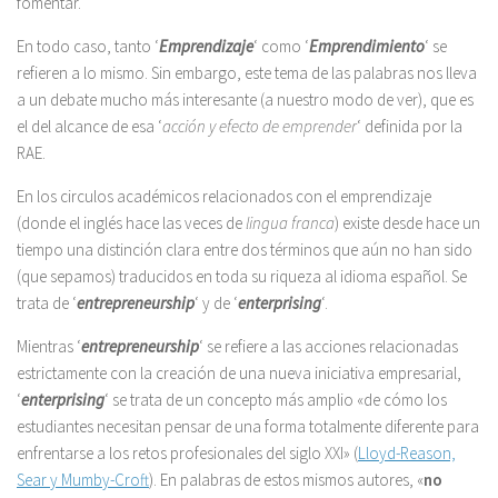
fomentar.
En todo caso, tanto ‘
Emprendizaje
‘ como ‘
Emprendimiento
‘ se
refieren a lo mismo. Sin embargo, este tema de las palabras nos lleva
a un debate mucho más interesante (a nuestro modo de ver), que es
el del alcance de esa ‘
acción y efecto de emprender
‘ definida por la
RAE.
En los circulos académicos relacionados con el emprendizaje
(donde el inglés hace las veces de
lingua franca
) existe desde hace un
tiempo una distinción clara entre dos términos que aún no han sido
(que sepamos) traducidos en toda su riqueza al idioma español. Se
trata de ‘
entrepreneurship
‘ y de ‘
enterprising
‘.
Mientras ‘
entrepreneurship
‘ se refiere a las acciones relacionadas
estrictamente con la creación de una nueva iniciativa empresarial,
‘
enterprising
‘ se trata de un concepto más amplio «de cómo los
estudiantes necesitan pensar de una forma totalmente diferente para
enfrentarse a los retos profesionales del siglo XXI» (
Lloyd-Reason,
Sear y Mumby-Croft
). En palabras de estos mismos autores, «
no