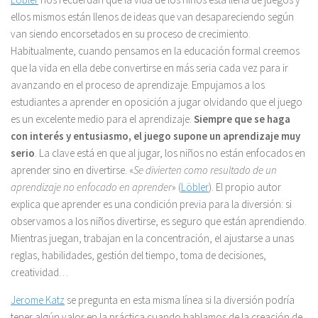
ellos mismos están llenos de ideas que van desapareciendo según
van siendo encorsetados en su proceso de crecimiento.
Habitualmente, cuando pensamos en la educación formal creemos
que la vida en ella debe convertirse en más seria cada vez para ir
avanzando en el proceso de aprendizaje. Empujamos a los
estudiantes a aprender en oposición a jugar olvidando que el juego
es un excelente medio para el aprendizaje.
Siempre que se haga
con interés y entusiasmo, el juego supone un aprendizaje muy
serio
. La clave está en que al jugar, los niños no están enfocados en
aprender sino en divertirse. «
Se divierten como resultado de un
aprendizaje no enfocado en aprender
» (
Löbler
). El propio autor
explica que aprender es una condición previa para la diversión: si
observamos a los niños divertirse, es seguro que están aprendiendo.
Mientras juegan, trabajan en la concentración, el ajustarse a unas
reglas, habilidades, gestión del tiempo, toma de decisiones,
creatividad…
Jerome Katz
se pregunta en esta misma línea si la diversión podría
tener algún valor en la práctica cuando hablamos de la creación de