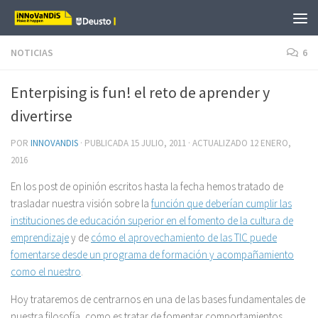
Saltar al contenido
NOTICIAS
6
Enterpising is fun! el reto de aprender y
divertirse
POR
INNOVANDIS
· PUBLICADA
15 JULIO, 2011
· ACTUALIZADO
12 ENERO,
2016
En los post de opinión escritos hasta la fecha hemos tratado de
trasladar nuestra visión sobre la
función que deberían cumplir las
instituciones de educación superior en el fomento de la cultura de
emprendizaje
y de
cómo el aprovechamiento de las TIC puede
fomentarse desde un programa de formación y acompañamiento
como el nuestro
.
Hoy trataremos de centrarnos en una de las bases fundamentales de
nuestra filosofía, como es tratar de fomentar comportamientos