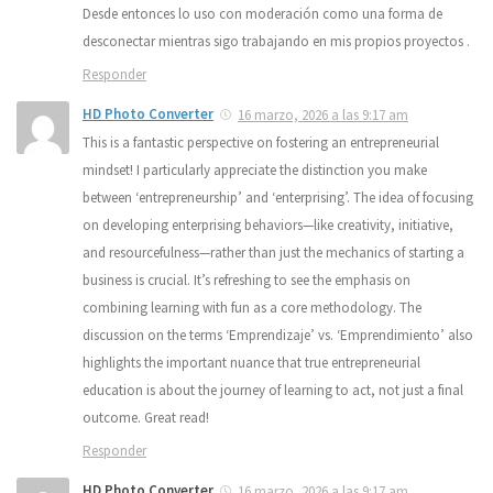
Desde entonces lo uso con moderación como una forma de
desconectar mientras sigo trabajando en mis propios proyectos .
Responder
HD Photo Converter
16 marzo, 2026 a las 9:17 am
This is a fantastic perspective on fostering an entrepreneurial
mindset! I particularly appreciate the distinction you make
between ‘entrepreneurship’ and ‘enterprising’. The idea of focusing
on developing enterprising behaviors—like creativity, initiative,
and resourcefulness—rather than just the mechanics of starting a
business is crucial. It’s refreshing to see the emphasis on
combining learning with fun as a core methodology. The
discussion on the terms ‘Emprendizaje’ vs. ‘Emprendimiento’ also
highlights the important nuance that true entrepreneurial
education is about the journey of learning to act, not just a final
outcome. Great read!
Responder
HD Photo Converter
16 marzo, 2026 a las 9:17 am