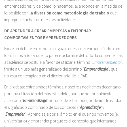
emprendedores, y de cómo lo hacemos, aliándonos en la medida de
lo posible con
la diversión como metodología de trabajo
que
impregna muchas de nuestras actividades.
DE APRENDER A CREAR EMPRESAS A ENTRENAR
COMPORTAMIENTOS EMPRENDEDORES
Existe un debate en torno al lenguaje que viene reproduciéndose en
los últimos años y que no parece aclararse del todo: la corriente más
académica se postula a favor de utilizar el término ‘
Emprendimiento
‘,
frente a un uso más generalizado del término ‘
Emprendizaje
‘, que
no está contemplado en el diccionario de la RAE.
En el debate entre ambos términos, nosotros nos hemos decantado
por una utilización del más extendido, aunque no formalmente
aceptado ‘
Emprendizaje
‘
porque, de este modo, podemos trasladar
el significado combinado de los conceptos
‘
Aprendizaje
‘
y
‘
Emprender
‘
. Aprendizaje por el ámbito en el que nos movemos (el
universitario) y emprender porque es el concepto que intentamos