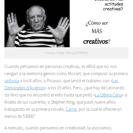
Fuente: https://bit.ly/2FEKEtG
Cuando pensamos en personas creativas, es difícil que no nos
vengan a la memoria genios como Mozart, que compuso su primera
sinfonía
a los 8 años, o Picasso, que lanzó el cubismo con «
Les
Demoiselles d’Avignon
» a los 25 años. Pero, ¿qué hay de Leonardo
da Vinci que no encontró el éxito hasta que pintó «
La Última Cena
» a
finales de sus cuarenta, o Stephen King, que pasó nueve años
trabajando en su primera novela,
Carrie
, por la cual le ofrecieron
menos de $3000?
A menudo, cuando pensamos en creatividad, la asociamos