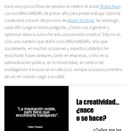
Hace unos pocos fines de semana se celebró el anual
Shake Away
con los iNNoVaNDeRs de primer año para poder trabajar sobre la
creatividad a través del proceso de
design thinking
. Sin embargo,
cada año surge la misma pregunta. ¿Cómo voy a generar y
optimizar ideas si nunca he sido una persona creativa? Esta no es
sólo una cuestión que ataña a los iNNoVaNDeRs, sino que
socialmente, en muchas ocasiones y espectros distintos he
escuchado frases similares, tanto en empresas, como en la
administración pública, en la Universidad, en centros de
investigación e incluso en la calle (sí sí, aunque os parezca mentira
de vez en cuando salgo a la calle).