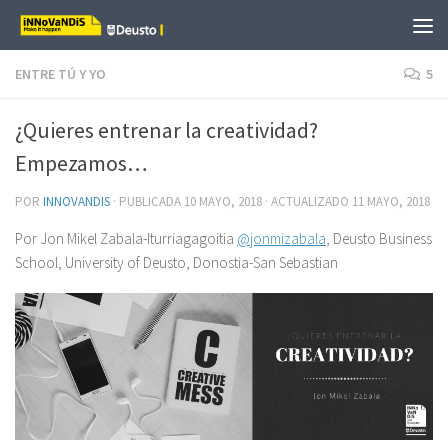
Saltar al contenido
ENTRE TÚ Y YO
5
¿Quieres entrenar la creatividad?
Empezamos…
POR
INNOVANDIS
· PUBLICADA
10 MAYO, 2018
· ACTUALIZADO
11 MAYO, 2018
Por Jon Mikel Zabala-Iturriagagoitia
@jonmizabala
, Deusto Business
School, University of Deusto, Donostia-San Sebastian