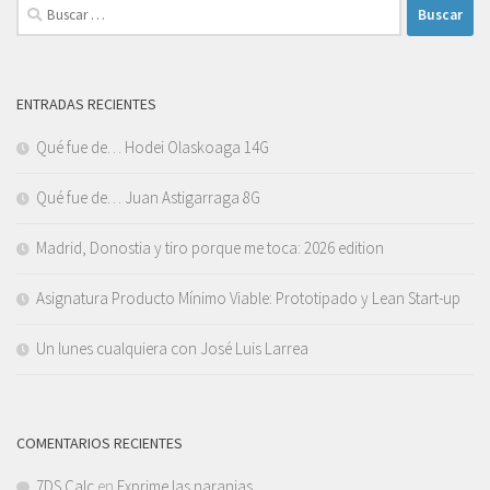
Buscar:
ENTRADAS RECIENTES
Qué fue de… Hodei Olaskoaga 14G
Qué fue de… Juan Astigarraga 8G
Madrid, Donostia y tiro porque me toca: 2026 edition
Asignatura Producto Mínimo Viable: Prototipado y Lean Start-up
Un lunes cualquiera con José Luis Larrea
COMENTARIOS RECIENTES
7DS Calc
en
Exprime las naranjas