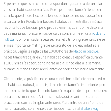
Esperamos que estas cinco claves puedan ayudaros a desarrollar
vuestras habilidades creativas. Pero, por favor, también tened en
cuenta que el mero hecho de leer estos hábitos no os ayudará en
alcanzar el fin. Puedo leer los diez hábitos de mi estrella de música
favorita todos los días, pero probablemente, cuando me despierte
cada mañana, no estaré más cerca de convertirme en una
rock and
roll star
. Como en cada receta secreta, el último ingrediente suele ser
el más importante. Y el ingrediente secreto de la creatividad es la
práctica. Según la regla de las 10.000 horas de
Malcolm Gladwell
,
necesitamos trabajar en una habilidad creativa específica durante
10.000 horas (es decir, ocho horas al día, cinco días a la semana,
durante al menos cinco años) antes de poder dominarla realmente.
Ciertamente, la práctica no es una condición suficiente para el éxito.
La habilidad natural, es decir, el talento, es también importante, pero
también es cierto que el talento también requiere de un gran esfuerzo
para que se manifieste. Así pues, desde aquí os animamos a que
practiquéis con las 5 reglas anteriores. Y si dentro de un año no os
ha funcionado, solamente os tenéis que inscribir al
shake away.