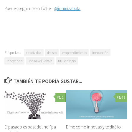
Puedes seguirme en Twitter:
@jonmizabala
Etiquetas:
creatividad
deusto
emprendimiento
innovación
innovandis
Jon Mikel Zabala
titulo propio
TAMBIÉN TE PODRÍA GUSTAR...
2
31
El pasado es pasado, no “pa
Dime cómo innovas y te diré lo