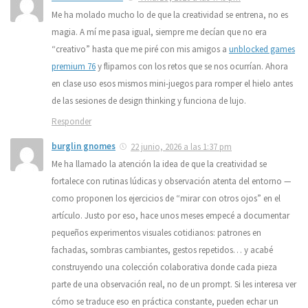
Me ha molado mucho lo de que la creatividad se entrena, no es
magia. A mí me pasa igual, siempre me decían que no era
“creativo” hasta que me piré con mis amigos a
unblocked games
premium 76
y flipamos con los retos que se nos ocurrían. Ahora
en clase uso esos mismos mini-juegos para romper el hielo antes
de las sesiones de design thinking y funciona de lujo.
Responder
burglin gnomes
22 junio, 2026 a las 1:37 pm
Me ha llamado la atención la idea de que la creatividad se
fortalece con rutinas lúdicas y observación atenta del entorno —
como proponen los ejercicios de “mirar con otros ojos” en el
artículo. Justo por eso, hace unos meses empecé a documentar
pequeños experimentos visuales cotidianos: patrones en
fachadas, sombras cambiantes, gestos repetidos… y acabé
construyendo una colección colaborativa donde cada pieza
parte de una observación real, no de un prompt. Si les interesa ver
cómo se traduce eso en práctica constante, pueden echar un