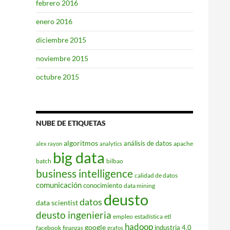
febrero 2016
enero 2016
diciembre 2015
noviembre 2015
octubre 2015
NUBE DE ETIQUETAS
algoritmos
análisis de datos
apache
alex rayon
analytics
big data
batch
bilbao
business intelligence
calidad de datos
comunicación
conocimiento
data mining
deusto
datos
data scientist
deusto ingenieria
empleo
estadística
etl
hadoop
google
industria 4.0
facebook
finanzas
grafos