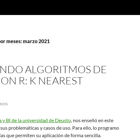
por meses: marzo 2021
NDO ALGORITMOS DE
ON R: K NEAREST
RIOS
 y BI de la universidad de Deusto
, nos enseñó en este
us problemáticas y casos de uso. Para ello, lo programo
rías que permiten su aplicación de forma sencilla.