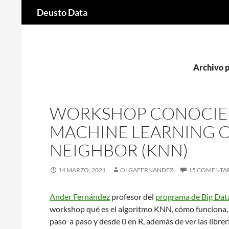
Buscar
Deusto Data
Saltar
al
contenido
Archivo 
WORKSHOP CONOCIE
MACHINE LEARNING C
NEIGHBOR (KNN)
14 MARZO, 2021
OLGAFERNANDEZ
15 COMENTA
Ander Fernández
profesor del
programa de Big Data
workshop qué es el algoritmo KNN, cómo funciona, s
paso a paso y desde 0 en R, además de ver las libre