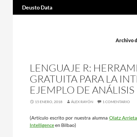
Buscar
Deusto Data
Saltar
al
contenido
Archivo d
LENGUAJE R: HERRAM
GRATUITA PARA LA IN
EJEMPLO DE ANÁLISIS
15 ENERO, 2018
ÁLEX RAYÓN
1 COMENTARIO
(Artículo escrito por nuestra alumna
Olatz Arriet
Intelligence
en Bilbao)