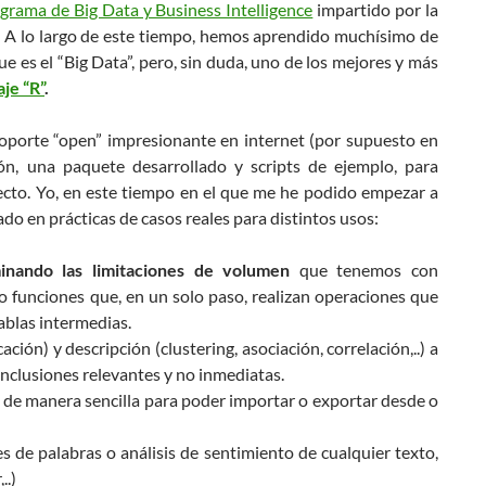
grama de Big Data y Business Intelligence
impartido por la
. A lo largo de este tiempo, hemos aprendido muchísimo de
e es el “Big Data”, pero, sin duda, uno de los mejores y más
je “R”
.
 soporte “open” impresionante en internet (por supuesto en
ión, una paquete desarrollado y scripts de ejemplo, para
ecto. Yo, en este tiempo en el que me he podido empezar a
ado en prácticas de casos reales para distintos usos:
minando las limitaciones de volumen
que tenemos con
o funciones que, en un solo paso, realizan operaciones que
blas intermedias.
ación) y descripción (clustering, asociación, correlación,..) a
nclusiones relevantes y no inmediatas.
 de manera sencilla para poder importar o exportar desde o
s de palabras o análisis de sentimiento de cualquier texto,
..)