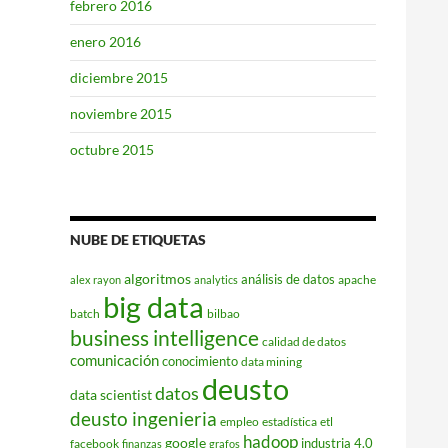
febrero 2016
enero 2016
diciembre 2015
noviembre 2015
octubre 2015
NUBE DE ETIQUETAS
algoritmos
análisis de datos
apache
alex rayon
analytics
big data
batch
bilbao
business intelligence
calidad de datos
comunicación
conocimiento
data mining
deusto
datos
data scientist
deusto ingenieria
empleo
estadística
etl
hadoop
google
industria 4.0
facebook
finanzas
grafos