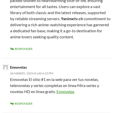
packed shonen to heartwarming slice-of-life, ensuring
entertainment for all tastes. Users can explore a vast
library of both classic and the latest releases, supported
by reliable streaming servers.
9animetv.ch
commitment to
delivering a rich anime-watching experience has garnered
a dedicated fan base, making it a go-to destination for
anime lovers seeking quality content.
RESPONDER
Ennovelas
26 MARZO, 2024 A LAS 4:23 PM
Ennovelas El sitio #1 en la web para ver tus novelas,
telenovelas y series completas en línea Mira series y
novelas HD en línea gratis.
Ennovelas
RESPONDER