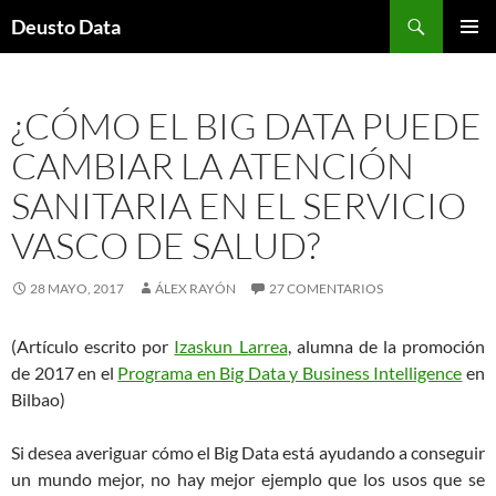
Saltar
Buscar
Deusto Data
al
MENÚ
contenido
PRINCI
¿CÓMO EL BIG DATA PUEDE
CAMBIAR LA ATENCIÓN
SANITARIA EN EL SERVICIO
VASCO DE SALUD?
28 MAYO, 2017
ÁLEX RAYÓN
27 COMENTARIOS
(Artículo escrito por
Izaskun Larrea
, alumna de la promoción
de 2017 en el
Programa en Big Data y Business Intelligence
en
Bilbao)
Si desea averiguar cómo el Big Data está ayudando a conseguir
un mundo mejor, no hay mejor ejemplo que los usos que se