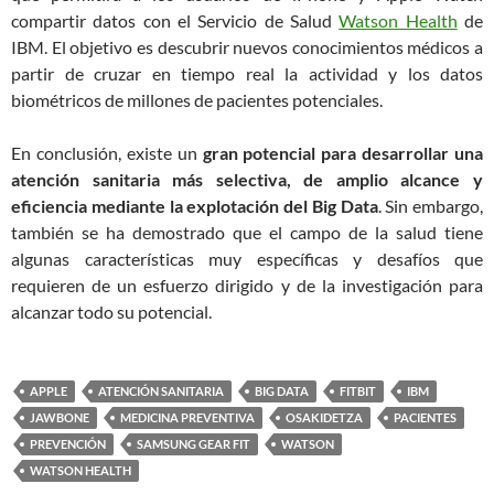
compartir datos con el Servicio de Salud
Watson Health
de
IBM. El objetivo es descubrir nuevos conocimientos médicos a
partir de cruzar en tiempo real la actividad y los datos
biométricos de millones de pacientes potenciales.
En conclusión, existe un
gran potencial para desarrollar una
atención sanitaria más selectiva, de amplio alcance y
eficiencia mediante la explotación del Big Data
. Sin embargo,
también se ha demostrado que el campo de la salud tiene
algunas características muy específicas y desafíos que
requieren de un esfuerzo dirigido y de la investigación para
alcanzar todo su potencial.
APPLE
ATENCIÓN SANITARIA
BIG DATA
FITBIT
IBM
JAWBONE
MEDICINA PREVENTIVA
OSAKIDETZA
PACIENTES
PREVENCIÓN
SAMSUNG GEAR FIT
WATSON
WATSON HEALTH