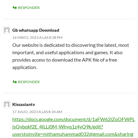
RESPONDER
Gb whatsapp Download
16 MAYO, 2023 A LAS 8:38 PM
Our website is dedicated to discovering the latest, most
important, and useful applications and games. It also
provides access to download the APK file of a free
application.
RESPONDER
Kissasiantv
17 JULIO, 2023 A LAS 8:34 AM
https://docs.google.com/document/d/1aFW62lZqOFWPL
jsQvbqkf2E_4ILLi0M-Whyq1z4yQ9k/edit?
userstoinvite=mithamuhammad032@gmail.com&sharing