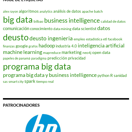
algoritmos
análisis de datos
apache
batch
alex rayon
analytics
big data
business intelligence
bilbao
calidad de datos
datos
comunicación
data scientist
conocimiento
data mining
deusto
deusto ingenieria
empleo
estadística
etl
facebook
hadoop
inteligencia artificial
google
industria 4.0
finanzas
grafos
machine learning
marketing
open data
mapreduce
neo4j
predicción
privacidad
papeles de panamá
paradigma
programa big data
programa big data y business intelligence
R
python
sanidad
spark
smart city
tiempo real
sas
PATROCINADORES