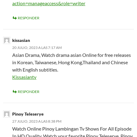
action=manageaccess&role=writer
RESPONDER
kissasian
20 JULIO, 2023 A LAS 7:17 AM
Asian Drama, Watch drama asian Online for free releases
in Korean, Taiwanese, Hong Kong,Thailand and Chinese
with English subtitles.
Kissasiantv
RESPONDER
Pinoy Teleserye
27 JULIO, 2023 A LAS 8:38 PM
Watch Online Pinoy Lambingan Tv Shows For All Episode
In HD Quality. Watch your favorite Pinoy Teleserye, Pinoy