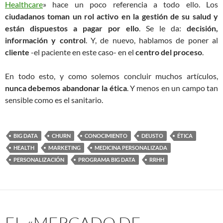
Healthcare
» hace un poco referencia a todo ello. Los
ciudadanos toman un rol activo en la gestión de su salud y
están dispuestos a pagar por ello
. Se le da:
decisión,
información y control
. Y, de nuevo, hablamos de poner al
cliente
-el paciente en este caso- en el
centro del proceso
.
En todo esto, y como solemos concluir muchos artículos,
nunca debemos abandonar la ética
. Y menos en un campo tan
sensible como es el sanitario.
BIG DATA
CHURN
CONOCIMIENTO
DEUSTO
ÉTICA
HEALTH
MARKETING
MEDICINA PERSONALIZADA
PERSONALIZACIÓN
PROGRAMA BIG DATA
RRHH
EL «MERCADO DE