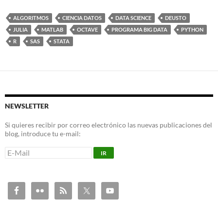
ALGORITMOS
CIENCIA DATOS
DATA SCIENCE
DEUSTO
JULIA
MATLAB
OCTAVE
PROGRAMA BIG DATA
PYTHON
R
SAS
STATA
NEWSLETTER
Si quieres recibir por correo electrónico las nuevas publicaciones del
blog, introduce tu e-mail: