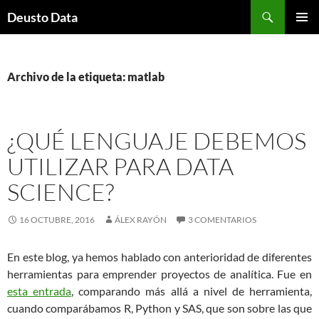
Saltar
Buscar
Deusto Data
al
MENÚ
contenido
PRINCI
Archivo de la etiqueta: matlab
¿QUÉ LENGUAJE DEBEMOS
UTILIZAR PARA DATA
SCIENCE?
16 OCTUBRE, 2016
ÁLEX RAYÓN
3 COMENTARIOS
En este blog, ya hemos hablado con anterioridad de diferentes
herramientas para emprender proyectos de analítica. Fue en
esta entrada
, comparando más allá a nivel de herramienta,
cuando comparábamos R, Python y SAS, que son sobre las que