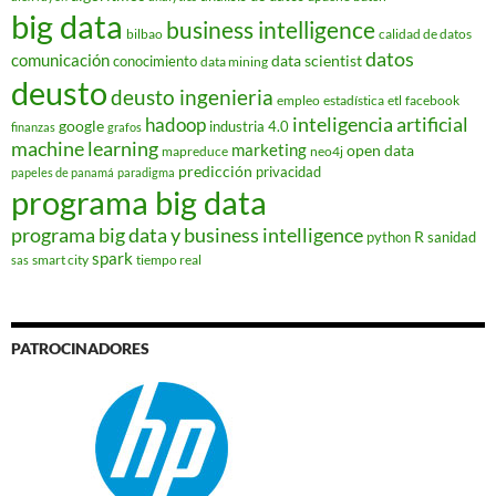
big data
business intelligence
bilbao
calidad de datos
datos
comunicación
data scientist
conocimiento
data mining
deusto
deusto ingenieria
empleo
estadística
etl
facebook
hadoop
inteligencia artificial
google
industria 4.0
finanzas
grafos
machine learning
marketing
open data
mapreduce
neo4j
predicción
privacidad
papeles de panamá
paradigma
programa big data
programa big data y business intelligence
R
python
sanidad
spark
smart city
tiempo real
sas
PATROCINADORES