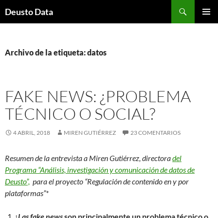
Saltar
Buscar
Deusto Data
al
MENÚ
contenido
PRINCI
Archivo de la etiqueta: datos
FAKE NEWS: ¿PROBLEMA
TÉCNICO O SOCIAL?
4 ABRIL, 2018
MIREN GUTIÉRREZ
23 COMENTARIOS
Resumen de la entrevista a Miren Gutiérrez, directora
del
Programa “Análisis, investigación y comunicación de datos de
Deusto”,
para el proyecto “Regulación de contenido en y por
plataformas”*
¿
Las fake news
son principalmente un problema técnico o