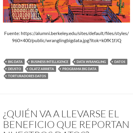
Fuente: https://alumni.berkeley.edu/sites/default/files/styles/
960×400/public/wranglingbigdata.jpg?itok=k0fK1fJQ
BIG DATA
BUSINESS INTELLIGENCE
DATA WRANGLING
DATOS
DEUSTO
OLATZ ARRIETA
PROGRAMA BIG DATA
TORTURADORES DATOS
¿QUIÉN VA A LLEVARSE EL
BENEFICIO QUE REPORTAN