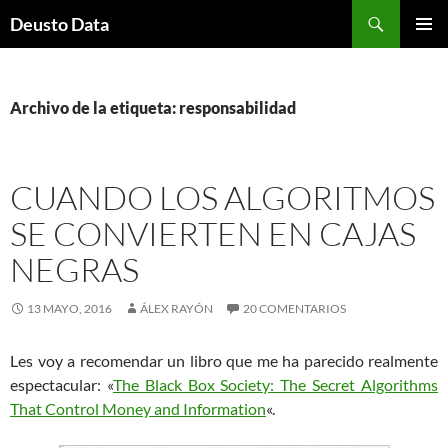
Saltar
Buscar
Deusto Data
al
MENÚ
contenido
PRINCI
Archivo de la etiqueta: responsabilidad
CUANDO LOS ALGORITMOS
SE CONVIERTEN EN CAJAS
NEGRAS
13 MAYO, 2016
ÁLEX RAYÓN
20 COMENTARIOS
Les voy a recomendar un libro que me ha parecido realmente
espectacular: «
The Black Box Society: The Secret Algorithms
That Control Money and Information
«.