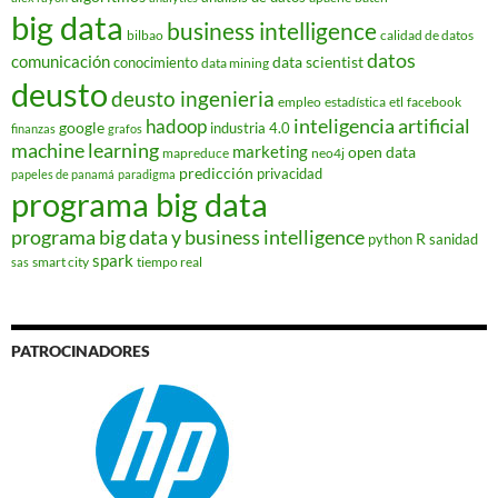
big data
business intelligence
bilbao
calidad de datos
datos
comunicación
data scientist
conocimiento
data mining
deusto
deusto ingenieria
empleo
estadística
etl
facebook
hadoop
inteligencia artificial
google
industria 4.0
finanzas
grafos
machine learning
marketing
open data
mapreduce
neo4j
predicción
privacidad
papeles de panamá
paradigma
programa big data
programa big data y business intelligence
R
python
sanidad
spark
smart city
tiempo real
sas
PATROCINADORES