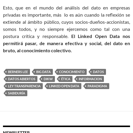
Esto, que en el mundo del análisis del dato en empresas
privadas es importante, más lo es aún cuando la reflexión se
extiende al ámbito público, cuyos socios-dueños-accionistas,
somos todos, y no siempre ejercemos como tal con una
postura crítica y responsable.
El Linked Open Data nos
permitirá pasar, de manera efectiva y social, del dato en
bruto, al conocimiento colectivo.
BERNERS LEE
BIG DATA
CONOCIMIENTO
DATOS
DATOS ABIERTOS
DIKW
ÉTICA
INFORMACION
LEY TRANSPARENCIA
LINKED OPEN DATA
PARADIGMA
SABIDURÍA
NEWSLETTER