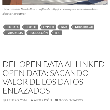
Universidad de Deusto Donostia (Fuente: http://deustoemprende.deusto.es/lets-
discover-innogune/)
BIG DATA
DEUSTO
EMPLEO
GAIA
INDUSTRIA 4.0
PARADIGMA
PRODUCCIÓN
TEIC
DEL OPEN DATA AL LINKED
OPEN DATA: SACANDO
VALOR DE LOS DATOS
ENLAZADOS
4 ENERO, 2016
ÁLEX RAYÓN
3 COMENTARIOS