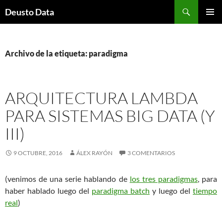
Saltar
Buscar
Deusto Data
al
MENÚ
contenido
PRINCI
Archivo de la etiqueta: paradigma
ARQUITECTURA LAMBDA
PARA SISTEMAS BIG DATA (Y
III)
9 OCTUBRE, 2016
ÁLEX RAYÓN
3 COMENTARIOS
(venimos de una serie hablando de
los tres paradigmas
, para
haber hablado luego del
paradigma batch
y luego del
tiempo
real
)