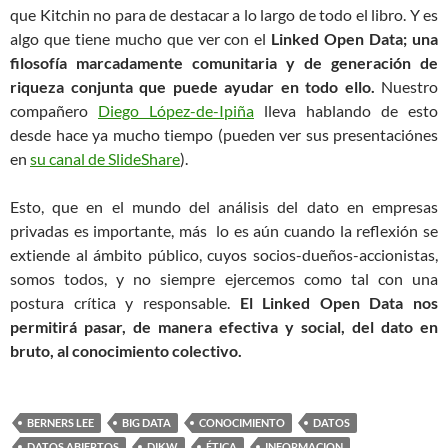
que Kitchin no para de destacar a lo largo de todo el libro. Y es
algo que tiene mucho que ver con el
Linked Open Data; una
filosofía marcadamente comunitaria y de generación de
riqueza conjunta que puede ayudar en todo ello.
Nuestro
compañero
Diego López-de-Ipiña
lleva hablando de esto
desde hace ya mucho tiempo (pueden ver sus presentaciónes
en
su canal de SlideShare
).
Esto, que en el mundo del análisis del dato en empresas
privadas es importante, más lo es aún cuando la reflexión se
extiende al ámbito público, cuyos socios-dueños-accionistas,
somos todos, y no siempre ejercemos como tal con una
postura crítica y responsable.
El Linked Open Data nos
permitirá pasar, de manera efectiva y social, del dato en
bruto, al conocimiento colectivo.
BERNERS LEE
BIG DATA
CONOCIMIENTO
DATOS
DATOS ABIERTOS
DIKW
ÉTICA
INFORMACION