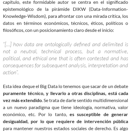
capítulo, este formidable autor se centra en el significado
epistemológico de la pirámide DIKW (Data-Information-
Knowledge-Wisdom), para afrontar con una mirada crítica, los
datos en términos económicos, técnicos, éticos, políticos o
filosóficos, con un posicionamiento claro desde el inicio:
“[…] how data are ontologically defined and delimited is
not a neutral, technical process, but a normative,
political, and ethical one that is often contested and has
consequences for subsequent analysis, interpretation and
action”.
Esta idea deque el Big Data lo tenemos que sacar de un debate
puramente técnico, y llevarlo a otras disciplinas, está cada
vez más extendido
. Se trata de darle sentido multidimensional
a un nuevo paradigma que tiene ideología, normativa, valor
económico, etc. Por lo tanto,
es susceptible de generar
desigualdad, por lo que requiere de intervención pública
para mantener nuestros estados sociales de derecho. Es algo