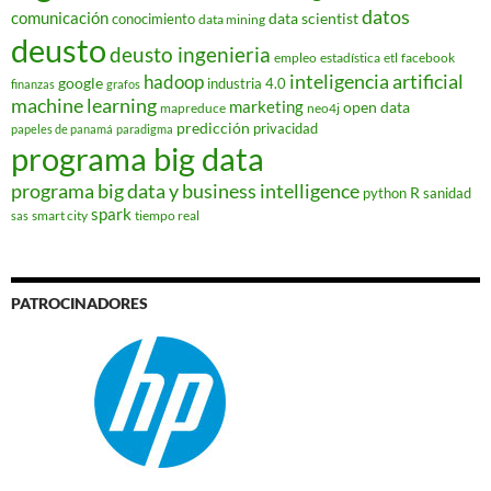
datos
comunicación
data scientist
conocimiento
data mining
deusto
deusto ingenieria
empleo
estadística
etl
facebook
hadoop
inteligencia artificial
google
industria 4.0
finanzas
grafos
machine learning
marketing
open data
mapreduce
neo4j
predicción
privacidad
papeles de panamá
paradigma
programa big data
programa big data y business intelligence
R
python
sanidad
spark
smart city
tiempo real
sas
PATROCINADORES