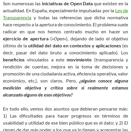
Son numerosas las
iniciativas de Open Data
que existen en la
actualidad. En España, especialmente impulsadas por la
Ley de
Transparencia
y todas las referencias que dicha normativa
hace respecto a la apertura de conocimiento. El problema suele
radicar en que nos hemos centrado mucho en hacer un
ejercicio de apertura
(«
Open
«), dejando de lado el objetivo
último de la
utilidad del dato en contextos y aplicaciones
(es
decir, pasar del dato bruto a conocimiento aplicado). Los
beneficios
vinculados a este
movimiento
(transparencia y
rendición de cuentas, mejora en la toma de decisiones y
promoción de una ciudadanía activa, eficiencia operativa, valor
económico, etc.), son claros. Pero,
¿alguien conoce alguna
medición objetiva y crítica sobre si realmente estamos
alcanzado alguno de esos objetivos?
En todo ello, vemos dos asuntos que debieran pensarse más:
1) Las dificultades para hacer progresos en términos de
usabilidad y utilidad de ese bien público que es el dato; y 2) El
riesgo de dar más poder a los que ya lo tienen y acrecentar las