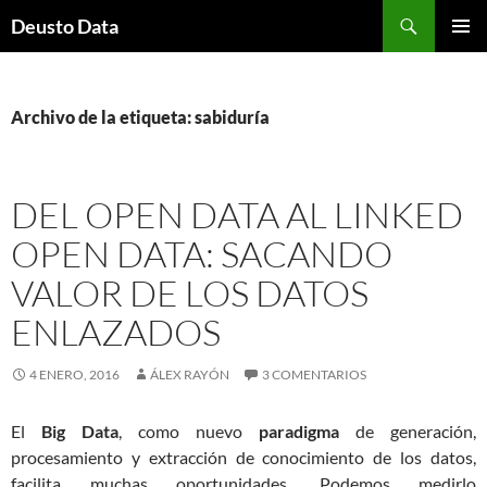
Saltar
Buscar
Deusto Data
al
MENÚ
contenido
PRINCI
Archivo de la etiqueta: sabiduría
DEL OPEN DATA AL LINKED
OPEN DATA: SACANDO
VALOR DE LOS DATOS
ENLAZADOS
4 ENERO, 2016
ÁLEX RAYÓN
3 COMENTARIOS
El
Big Data
, como nuevo
paradigma
de generación,
procesamiento y extracción de conocimiento de los datos,
facilita muchas oportunidades. Podemos medirlo