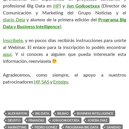
profesional Big Data en
HP
) y
Jon Goikoetxea
(Director de
Comunicación y Marketing del Grupo Noticias y el
diario Deia
y alumno de la primera edición del
Programa Big
Data y Business Intelligence
).
Inscríbete
, y en pocos días recibirás instrucciones para unirte
al Webinar. El enlace para la inscripción lo podéis encontrar
aquí
. Y si conoces a alguien que pueda interesarle esta
información, reenvíasela
Agradecemos, como siempre, el apoyo a nuestros
patrocinadores
HP
,
SAS
y
Entelgy
.
ALEX RAYON
BIG DATA
BILBAO
BUSINESS INTELLIGENCE
DEUSTO
FINANZAS
JON GOIKOETXEA
JOSEBA DIAZ
MARKETING
PEDRO GOMEZ
PROGRAMA BIG DATA
SANIDAD