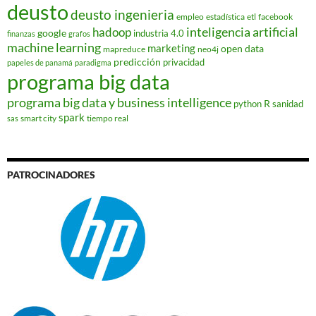
deusto
deusto ingenieria
empleo
estadística
etl
facebook
hadoop
inteligencia artificial
google
industria 4.0
finanzas
grafos
machine learning
marketing
open data
mapreduce
neo4j
predicción
privacidad
papeles de panamá
paradigma
programa big data
programa big data y business intelligence
R
python
sanidad
spark
smart city
tiempo real
sas
PATROCINADORES