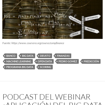
Fuente: https://www.coursera.org/course/compfinance
BANCO
BIG DATA
DEUSTO
FINANZAS
MACHINE LEARNING
OPEN DATA
PEDRO GOMEZ
PREDICCIÓN
PROGRAMA BIG DATA
SCORING
PODCAST DEL WEBINAR