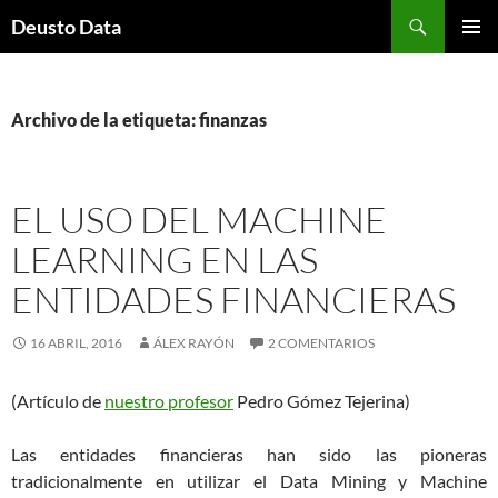
Saltar
Buscar
Deusto Data
al
MENÚ
contenido
PRINCI
Archivo de la etiqueta: finanzas
EL USO DEL MACHINE
LEARNING EN LAS
ENTIDADES FINANCIERAS
16 ABRIL, 2016
ÁLEX RAYÓN
2 COMENTARIOS
(Artículo de
nuestro profesor
Pedro Gómez Tejerina)
Las entidades financieras han sido las pioneras
tradicionalmente en utilizar el Data Mining y Machine