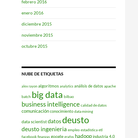
febrero 2016
enero 2016
diciembre 2015
noviembre 2015
octubre 2015
NUBE DE ETIQUETAS
algoritmos
análisis de datos
apache
alex rayon
analytics
big data
batch
bilbao
business intelligence
calidad de datos
comunicación
conocimiento
data mining
deusto
datos
data scientist
deusto ingenieria
empleo
estadística
etl
hadoop
google
industria 4.0
facebook
finanzas
grafos