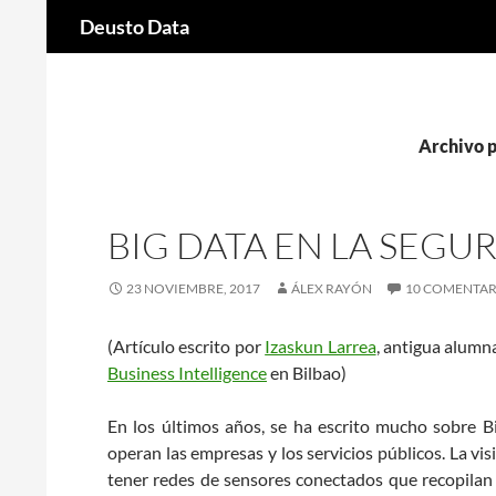
Buscar
Deusto Data
Saltar
al
contenido
Archivo 
BIG DATA EN LA SEGU
23 NOVIEMBRE, 2017
ÁLEX RAYÓN
10 COMENTAR
(Artículo escrito por
Izaskun Larrea
, antigua alumn
Business Intelligence
en Bilbao)
En los últimos años, se ha escrito mucho sobre B
operan las empresas y los servicios públicos. La v
tener redes de sensores conectados que recopilan d