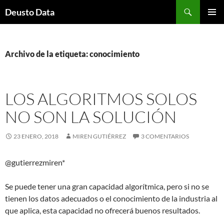
Saltar
Buscar
Deusto Data
al
MENÚ
contenido
PRINCI
Archivo de la etiqueta: conocimiento
LOS ALGORITMOS SOLOS
NO SON LA SOLUCIÓN
23 ENERO, 2018
MIREN GUTIÉRREZ
3 COMENTARIOS
@gutierrezmiren*
Se puede tener una gran capacidad algorítmica, pero si no se
tienen los datos adecuados o el conocimiento de la industria al
que aplica, esta capacidad no ofrecerá buenos resultados.