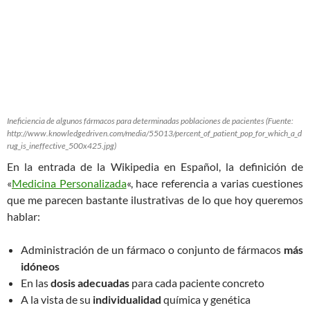
Ineficiencia de algunos fármacos para determinadas poblaciones de pacientes (Fuente:
http://www.knowledgedriven.com/media/55013/percent_of_patient_pop_for_which_a_d
rug_is_ineffective_500x425.jpg)
En la entrada de la Wikipedia en Español, la definición de
«
Medicina Personalizada
«, hace referencia a varias cuestiones
que me parecen bastante ilustrativas de lo que hoy queremos
hablar:
Administración de un fármaco o conjunto de fármacos
más
idóneos
En las
dosis adecuadas
para cada paciente concreto
A la vista de su
individualidad
química y genética