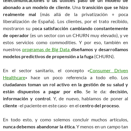
telecomunicaciones o las utilities pasó de un modelo de
abonado a un modelo de cliente
. Una
transición que se hizo
realmente mal
(más allá de la privatización + poca
liberalización de España). Los clientes, por el trato recibido,
mostraron su p
oca satisfacción cambiando constantemente
de operador
(es un sector con un CHURN muy elevado), y ve
estos servicios como commodities. Y por eso, también en
nuestros
programas de Big Data
diseñamos y desarrollamos
modelos predictivos de propensión a la fuga
(CHURN).
En el sector sanitario, el concepto «
Consumer Driven
Healthcare
» hace un poco referencia a todo ello. Los
ciudadanos toman un rol activo en la gestión de su salud y
están dispuestos a pagar por ello
. Se le da:
decisión,
información y control
. Y, de nuevo, hablamos de poner al
cliente
-el paciente en este caso- en el
centro del proceso
.
En todo esto, y como solemos concluir muchos artículos,
nunca debemos abandonar la ética
. Y menos en un campo tan