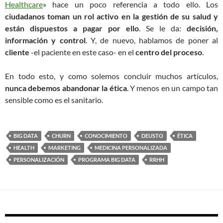
Healthcare
» hace un poco referencia a todo ello. Los
ciudadanos toman un rol activo en la gestión de su salud y
están dispuestos a pagar por ello
. Se le da:
decisión,
información y control
. Y, de nuevo, hablamos de poner al
cliente
-el paciente en este caso- en el
centro del proceso
.
En todo esto, y como solemos concluir muchos artículos,
nunca debemos abandonar la ética
. Y menos en un campo tan
sensible como es el sanitario.
BIG DATA
CHURN
CONOCIMIENTO
DEUSTO
ÉTICA
HEALTH
MARKETING
MEDICINA PERSONALIZADA
PERSONALIZACIÓN
PROGRAMA BIG DATA
RRHH