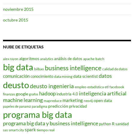
noviembre 2015
octubre 2015
NUBE DE ETIQUETAS
algoritmos
análisis de datos
apache
batch
alex rayon
analytics
big data
business intelligence
bilbao
calidad de datos
datos
comunicación
data scientist
conocimiento
data mining
deusto
deusto ingenieria
empleo
estadística
etl
facebook
hadoop
inteligencia artificial
google
industria 4.0
finanzas
grafos
machine learning
marketing
open data
mapreduce
neo4j
predicción
privacidad
papeles de panamá
paradigma
programa big data
programa big data y business intelligence
R
python
sanidad
spark
smart city
tiempo real
sas