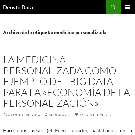
Saltar
Buscar
Deusto Data
al
MENÚ
contenido
PRINCI
Archivo de la etiqueta: medicina personalizada
LA MEDICINA
PERSONALIZADA COMO
EJEMPLO DEL BIG DATA
PARA LA «ECONOMÍA DE LA
PERSONALIZACIÓN»
31 OCTUBRE, 2016
ÁLEX RAYÓN
16 COMENTARIOS
Hace unos meses (el Enero pasado), hablábamos de la