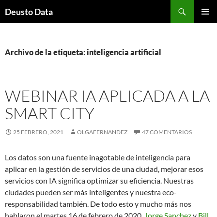
Saltar
Buscar
Deusto Data
al
MENÚ
contenido
PRINCI
Archivo de la etiqueta: inteligencia artificial
WEBINAR IA APLICADA A LA
SMART CITY
25 FEBRERO, 2021
OLGAFERNANDEZ
47 COMENTARIOS
Los datos son una fuente inagotable de inteligencia para
aplicar en la gestión de servicios de una ciudad, mejorar esos
servicios con IA significa optimizar su eficiencia. Nuestras
ciudades pueden ser más inteligentes y nuestra eco-
responsabilidad también. De todo esto y mucho más nos
hablaron el martes 16 de febrero de 2020,
Jorge Sanchez
y
Bill