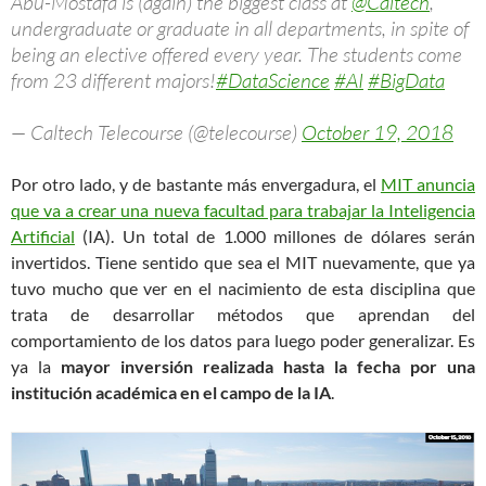
Abu-Mostafa is (again) the biggest class at
@Caltech
,
undergraduate or graduate in all departments, in spite of
being an elective offered every year. The students come
from 23 different majors!
#DataScience
#AI
#BigData
— Caltech Telecourse (@telecourse)
October 19, 2018
Por otro lado, y de bastante más envergadura, el
MIT anuncia
que va a crear una nueva facultad para trabajar la Inteligencia
Artificial
(IA). Un total de 1.000 millones de dólares serán
invertidos. Tiene sentido que sea el MIT nuevamente, que ya
tuvo mucho que ver en el nacimiento de esta disciplina que
trata de desarrollar métodos que aprendan del
comportamiento de los datos para luego poder generalizar. Es
ya la
mayor inversión realizada hasta la fecha por una
institución académica en el campo de la IA
.