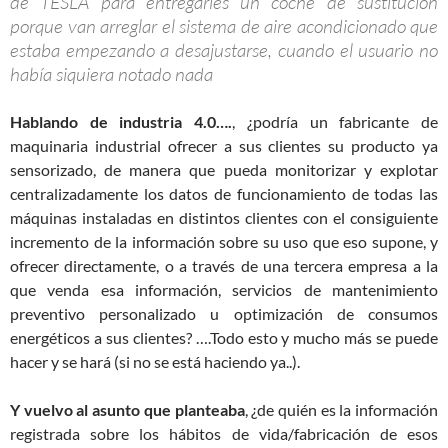
de TESLA para entregarles un coche de sustitución
porque van arreglar el sistema de aire acondicionado que
estaba empezando a desajustarse, cuando el usuario no
había siquiera notado nada
Hablando de industria 4.0….
, ¿podría un fabricante de
maquinaria industrial ofrecer a sus clientes su producto ya
sensorizado, de manera que pueda monitorizar y explotar
centralizadamente los datos de funcionamiento de todas las
máquinas instaladas en distintos clientes con el consiguiente
incremento de la información sobre su uso que eso supone, y
ofrecer directamente, o a través de una tercera empresa a la
que venda esa información, servicios de mantenimiento
preventivo personalizado u optimización de consumos
energéticos a sus clientes? ….Todo esto y mucho más se puede
hacer y se hará (si no se está haciendo ya..).
Y vuelvo al asunto que planteaba
, ¿de quién es la información
registrada sobre los hábitos de vida/fabricación de esos