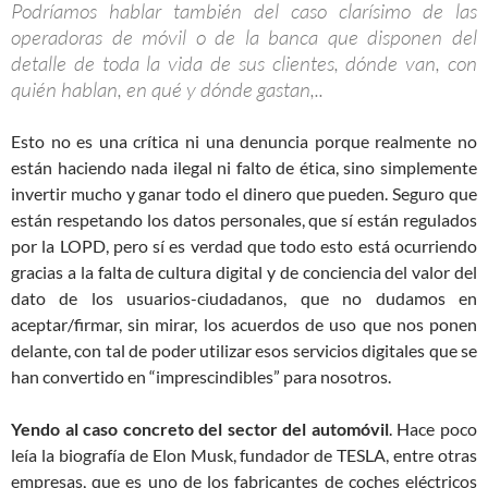
Podríamos hablar también del caso clarísimo de las
operadoras de móvil o de la banca que disponen del
detalle de toda la vida de sus clientes, dónde van, con
quién hablan, en qué y dónde gastan,..
Esto no es una crítica ni una denuncia porque realmente no
están haciendo nada ilegal ni falto de ética, sino simplemente
invertir mucho y ganar todo el dinero que pueden. Seguro que
están respetando los datos personales, que sí están regulados
por la LOPD, pero sí es verdad que todo esto está ocurriendo
gracias a la falta de cultura digital y de conciencia del valor del
dato de los usuarios-ciudadanos, que no dudamos en
aceptar/firmar, sin mirar, los acuerdos de uso que nos ponen
delante, con tal de poder utilizar esos servicios digitales que se
han convertido en “imprescindibles” para nosotros.
Yendo al caso concreto del sector del automóvil
. Hace poco
leía la biografía de Elon Musk, fundador de TESLA, entre otras
empresas, que es uno de los fabricantes de coches eléctricos