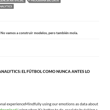
GENCIA ARTIFICIAL
PROGRAMA BIG DATA
NALYTICS
 No vamos a construir modelos, pero también mola.
NALYTICS: EL FÚTBOL COMO NUNCA ANTES LO
sonal experienceMindfully using our emotions as data about
l/download/
wing when it’s better to de-escalate by taking a