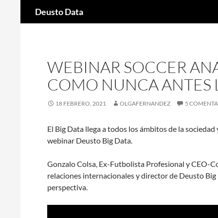
Buscar
Deusto Data
Saltar
al
contenido
WEBINAR SOCCER ANAL
COMO NUNCA ANTES LO
18 FEBRERO, 2021
OLGAFERNANDEZ
5 COMENTA
El Big Data llega a todos los ámbitos de la sociedad 
webinar Deusto Big Data.
Gonzalo Colsa, Ex-Futbolista Profesional y CEO-
relaciones internacionales y director de Deusto Big 
perspectiva.