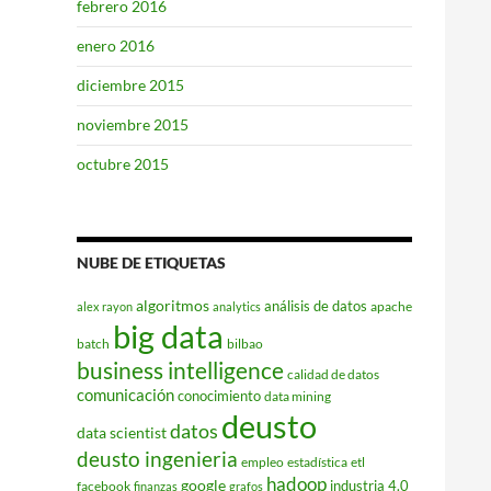
febrero 2016
enero 2016
diciembre 2015
noviembre 2015
octubre 2015
NUBE DE ETIQUETAS
algoritmos
análisis de datos
apache
alex rayon
analytics
big data
batch
bilbao
business intelligence
calidad de datos
comunicación
conocimiento
data mining
deusto
datos
data scientist
deusto ingenieria
empleo
estadística
etl
hadoop
google
industria 4.0
facebook
finanzas
grafos