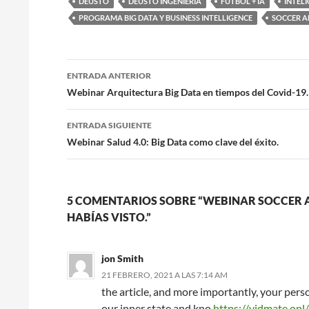
DEUSTO
DEUSTO INGENIERIA
FUTBOL + IA
INTELI
PROGRAMA BIG DATA Y BUSINESS INTELLIGENCE
SOCCER A
Navegación
ENTRADA ANTERIOR
de
Webinar Arquitectura Big Data en tiempos del Covid-19.
entradas
ENTRADA SIGUIENTE
Webinar Salud 4.0: Big Data como clave del éxito.
5 COMENTARIOS SOBRE “WEBINAR SOCCER A
HABÍAS VISTO.”
jon Smith
21 FEBRERO, 2021 A LAS 7:14 AM
the article, and more importantly, your per
our inner state and kno
https://vidmate.on