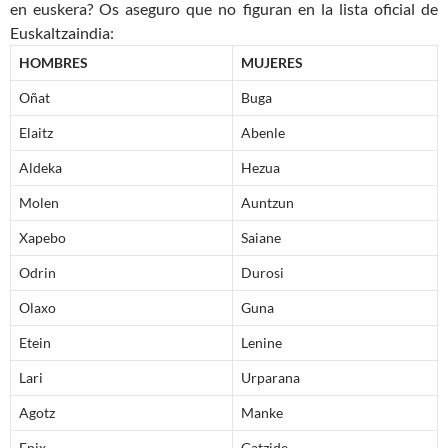
en euskera? Os aseguro que no figuran en la lista oficial de
Euskaltzaindia:
HOMBRES
MUJERES
Oñat
Buga
Elaitz
Abenle
Aldeka
Hezua
Molen
Auntzun
Xapebo
Saiane
Odrin
Durosi
Olaxo
Guna
Etein
Lenine
Lari
Urparana
Agotz
Manke
Enix
Gatzide