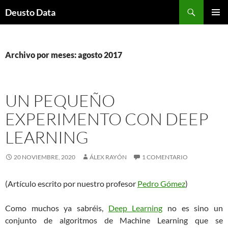
Saltar
Buscar
Deusto Data
al
MENÚ
contenido
PRINCI
Archivo por meses: agosto 2017
UN PEQUEÑO
EXPERIMENTO CON DEEP
LEARNING
20 NOVIEMBRE, 2020
ÁLEX RAYÓN
1 COMENTARIO
(Artículo escrito por nuestro profesor
Pedro Gómez
)
Como muchos ya sabréis,
Deep Learning
no es sino un
conjunto de algoritmos de Machine Learning que se