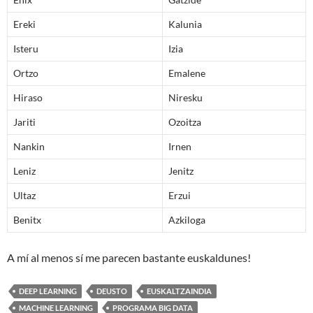
Ereki
Kalunia
Isteru
Izia
Ortzo
Emalene
Hiraso
Niresku
Jariti
Ozoitza
Nankin
Irnen
Leniz
Jenitz
Ultaz
Erzui
Benitx
Azkiloga
A mí al menos sí me parecen bastante euskaldunes!
DEEP LEARNING
DEUSTO
EUSKALTZAINDIA
MACHINE LEARNING
PROGRAMA BIG DATA