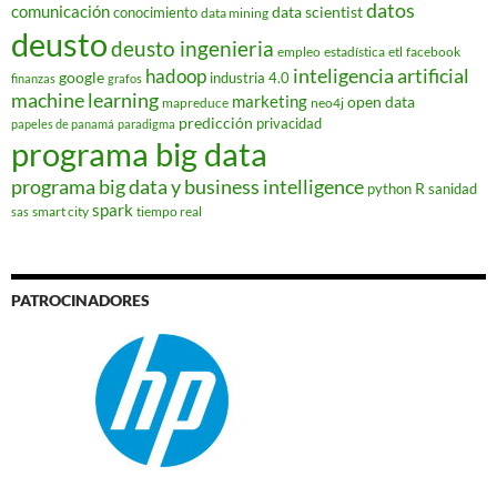
datos
comunicación
data scientist
conocimiento
data mining
deusto
deusto ingenieria
empleo
estadística
etl
facebook
hadoop
inteligencia artificial
google
industria 4.0
finanzas
grafos
machine learning
marketing
open data
mapreduce
neo4j
predicción
privacidad
papeles de panamá
paradigma
programa big data
programa big data y business intelligence
R
python
sanidad
spark
smart city
tiempo real
sas
PATROCINADORES