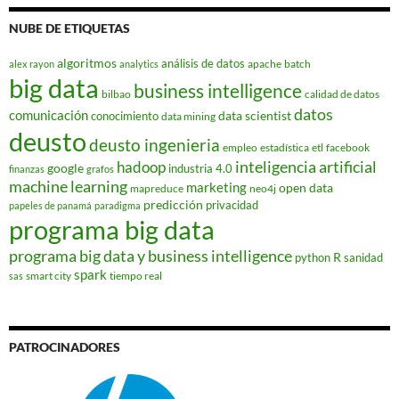
NUBE DE ETIQUETAS
algoritmos
análisis de datos
apache
batch
alex rayon
analytics
big data
business intelligence
bilbao
calidad de datos
datos
comunicación
data scientist
conocimiento
data mining
deusto
deusto ingenieria
empleo
estadística
etl
facebook
hadoop
inteligencia artificial
google
industria 4.0
finanzas
grafos
machine learning
marketing
open data
mapreduce
neo4j
predicción
privacidad
papeles de panamá
paradigma
programa big data
programa big data y business intelligence
R
python
sanidad
spark
smart city
tiempo real
sas
PATROCINADORES