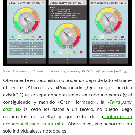
Score de conducción (Fuente: https://i.ytimg.com/vi/gj-RO5FE5q4/maxresdefault.jpg)
Obviamente en todo esto, no podemos dejar de lado el trade-
off entre «Ahorro» vs. «Privacidad». ¿Qué riesgos pueden
existir? Que se sepa dónde estemos en todo momento (y el
consiguiendo y manido «Gran Hermano»), la «
Third-party
doctrine
» (si cedo los datos a un tecero, no puedo luego
reclamarlos de vuelta) y que esto de la
información
despersonalizada es un mito
. Ahora bien, veo «ahorros» no
solo individuales, sino globales: