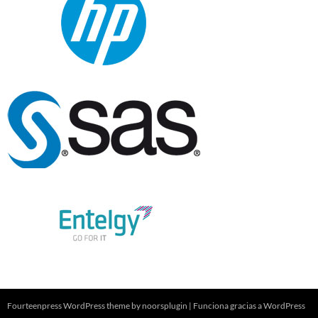
Fourteenpress WordPress theme by
noorsplugin
|
Funciona gracias a WordPress