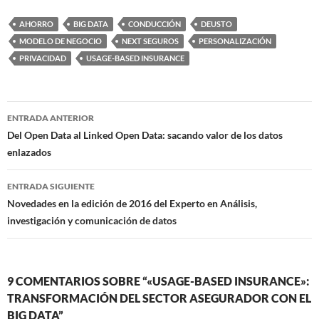
AHORRO
BIG DATA
CONDUCCIÓN
DEUSTO
MODELO DE NEGOCIO
NEXT SEGUROS
PERSONALIZACIÓN
PRIVACIDAD
USAGE-BASED INSURANCE
Navegación
ENTRADA ANTERIOR
de
Del Open Data al Linked Open Data: sacando valor de los datos
enlazados
entradas
ENTRADA SIGUIENTE
Novedades en la edición de 2016 del Experto en Análisis,
investigación y comunicación de datos
9 COMENTARIOS SOBRE “«USAGE-BASED INSURANCE»:
TRANSFORMACIÓN DEL SECTOR ASEGURADOR CON EL
BIG DATA”