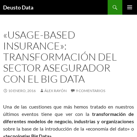
Saltar
Buscar
Deusto Data
al
MENÚ
contenido
PRINCI
«USAGE-BASED
INSURANCE»:
TRANSFORMACIÓN DEL
SECTOR ASEGURADOR
CON EL BIG DATA
10 ENERO, 2016
ÁLEX RAYÓN
9 COMENTARIOS
Una de las cuestiones que más hemos tratado en nuestros
últimos eventos tiene que ver con la
transformación de
diferentes modelos de negocio, industrias y organizaciones
sobre la base de la introducción de la «economía del dato» o
«tecnologías Big Data»
.