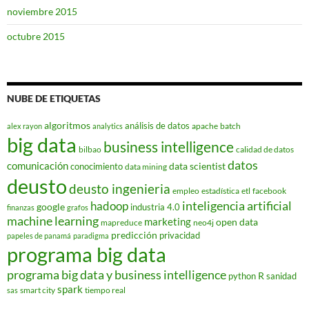
noviembre 2015
octubre 2015
NUBE DE ETIQUETAS
algoritmos
análisis de datos
apache
batch
alex rayon
analytics
big data
business intelligence
bilbao
calidad de datos
datos
comunicación
data scientist
conocimiento
data mining
deusto
deusto ingenieria
empleo
estadística
etl
facebook
hadoop
inteligencia artificial
google
industria 4.0
finanzas
grafos
machine learning
marketing
open data
mapreduce
neo4j
predicción
privacidad
papeles de panamá
paradigma
programa big data
programa big data y business intelligence
R
python
sanidad
spark
smart city
tiempo real
sas