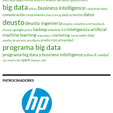
apache
batch
alex rayon
analytics
big data
business intelligence
bilbao
calidad de datos
datos
comunicación
data scientist
conocimiento
data mining
deusto
deusto ingenieria
empleo
estadística
etl
facebook
hadoop
inteligencia artificial
google
industria 4.0
finanzas
grafos
machine learning
marketing
open data
mapreduce
neo4j
predicción
privacidad
papeles de panamá
paradigma
programa big data
programa big data y business intelligence
R
python
sanidad
spark
smart city
tiempo real
sas
PATROCINADORES