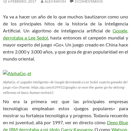
6 FEBRERO, 2017
ÁLEX RAYÓN
3 COMENTARIOS
Ya va a hacer un año de lo que muchos bautizaron como uno
de los principales hitos de la historia de la Inteligencia
Artificial. Un algoritmo de inteligencia artificial de
Google,
derrotaba a Lee Sedol
, hasta entonces el campeón mundial y
mayor experto del juego «Go». Un juego creado en China hace
entre 2.000 y 3.000 años, y que goza de gran popularidad en el
mundo oriental.
AlphaGo, el «jugador inteligente» de Google derrotando a Lee Sedol, experto ganador del
juego «Go» (Fuente: https://qz.com/639952/googles-ai-won-the-game-go-by-defying-
millennia-of-basic-human-instinct/)
No era la primera vez que las principales empresas
tecnológicas empleaban estos «juegos populares» para
mostrar su fortaleza tecnológica y progreso. Todavía recuerdo
en mi juventud, allá por 1997, ver en directo cómo
Deep Blue
de IBM derrotaba a mi ídolo Garry Kasparov
. O como
Watson
,