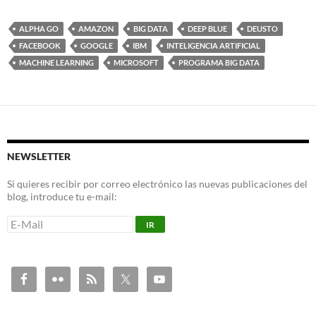
ALPHA GO
AMAZON
BIG DATA
DEEP BLUE
DEUSTO
FACEBOOK
GOOGLE
IBM
INTELIGENCIA ARTIFICIAL
MACHINE LEARNING
MICROSOFT
PROGRAMA BIG DATA
NEWSLETTER
Si quieres recibir por correo electrónico las nuevas publicaciones del
blog, introduce tu e-mail: