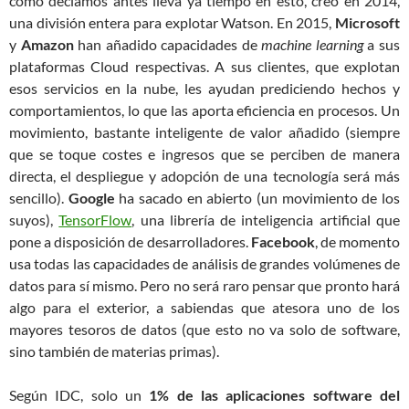
como decíamos antes lleva ya tiempo en esto, creó en 2014,
una división entera para explotar Watson. En 2015,
Microsoft
y
Amazon
han añadido capacidades de
machine learning
a sus
plataformas Cloud respectivas. A sus clientes, que explotan
esos servicios en la nube, les ayudan prediciendo hechos y
comportamientos, lo que las aporta eficiencia en procesos. Un
movimiento, bastante inteligente de valor añadido (siempre
que se toque costes e ingresos que se perciben de manera
directa, el despliegue y adopción de una tecnología será más
sencillo).
Google
ha sacado en abierto (un movimiento de los
suyos),
TensorFlow
, una librería de inteligencia artificial que
pone a disposición de desarrolladores.
Facebook
, de momento
usa todas las capacidades de análisis de grandes volúmenes de
datos para sí mismo. Pero no será raro pensar que pronto hará
algo para el exterior, a sabiendas que atesora uno de los
mayores tesoros de datos (que esto no va solo de software,
sino también de materias primas).
Según IDC, solo un
1% de las aplicaciones software del