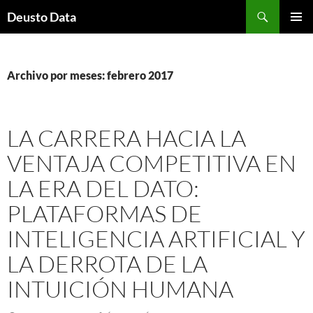
Saltar
Buscar
Deusto Data
al
MENÚ
contenido
PRINCI
Archivo por meses: febrero 2017
LA CARRERA HACIA LA
VENTAJA COMPETITIVA EN
LA ERA DEL DATO:
PLATAFORMAS DE
INTELIGENCIA ARTIFICIAL Y
LA DERROTA DE LA
INTUICIÓN HUMANA