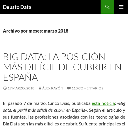
Saltar
Buscar
Deusto Data
al
MENÚ
contenido
PRINCI
Archivo por meses: marzo 2018
BIG DATA: LA POSICIÓN
MÁS DIFÍCIL DE CUBRIR EN
ESPAÑA
17 MARZO, 2018
ÁLEX RAYÓN
110 COMENTARIOS
El pasado 7 de marzo, Cinco Días, publicaba
esta noticia
: «
Big
data, el perfil más difícil de cubrir en España
«. Según el artículo y
sus fuentes, las profesiones asociadas con las tecnologías de
Big Data son las más difíciles de cubrir. Su fuente principal es el