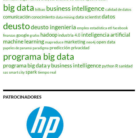
big data
business intelligence
bilbao
calidad de datos
datos
comunicación
data scientist
conocimiento
data mining
deusto
deusto ingenieria
empleo
estadística
etl
facebook
hadoop
inteligencia artificial
google
industria 4.0
finanzas
grafos
machine learning
marketing
open data
mapreduce
neo4j
predicción
privacidad
papeles de panamá
paradigma
programa big data
programa big data y business intelligence
R
python
sanidad
spark
smart city
tiempo real
sas
PATROCINADORES