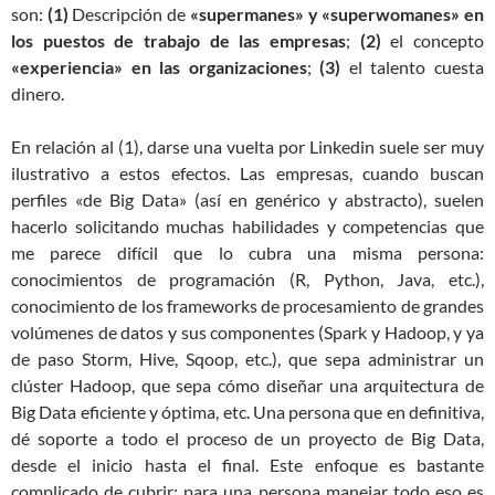
son:
(1)
Descripción de
«supermanes» y «superwomanes» en
los puestos de trabajo de las empresas
;
(2)
el concepto
«experiencia» en las organizaciones
;
(3)
el talento cuesta
dinero.
En relación al (1), darse una vuelta por Linkedin suele ser muy
ilustrativo a estos efectos. Las empresas, cuando buscan
perfiles «de Big Data» (así en genérico y abstracto), suelen
hacerlo solicitando muchas habilidades y competencias que
me parece difícil que lo cubra una misma persona:
conocimientos de programación (R, Python, Java, etc.),
conocimiento de los frameworks de procesamiento de grandes
volúmenes de datos y sus componentes (Spark y Hadoop, y ya
de paso Storm, Hive, Sqoop, etc.), que sepa administrar un
clúster Hadoop, que sepa cómo diseñar una arquitectura de
Big Data eficiente y óptima, etc. Una persona que en definitiva,
dé soporte a todo el proceso de un proyecto de Big Data,
desde el inicio hasta el final. Este enfoque es bastante
complicado de cubrir: para una persona manejar todo eso es