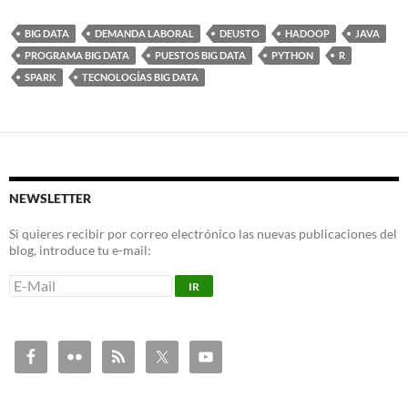
BIG DATA
DEMANDA LABORAL
DEUSTO
HADOOP
JAVA
PROGRAMA BIG DATA
PUESTOS BIG DATA
PYTHON
R
SPARK
TECNOLOGÍAS BIG DATA
NEWSLETTER
Si quieres recibir por correo electrónico las nuevas publicaciones del
blog, introduce tu e-mail: