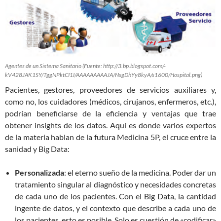
Agentes de un Sistema Sanitario (Fuente: http://3.bp.blogspot.com/-
kV428JAK1SY/TggNPktCI1I/AAAAAAAAAJA/NsgDhYy8kyA/s1600/Hospital.png)
Pacientes, gestores, proveedores de servicios auxiliares y,
como no, los cuidadores (médicos, cirujanos, enfermeros, etc.),
podrían beneficiarse de la eficiencia y ventajas que trae
obtener insights de los datos. Aquí es donde varios expertos
de la materia hablan de la futura Medicina 5P, el cruce entre la
sanidad y Big Data:
Personalizada
: el eterno sueño de la medicina. Poder dar un
tratamiento singular al diagnóstico y necesidades concretas
de cada uno de los pacientes. Con el Big Data, la cantidad
ingente de datos, y el contexto que describe a cada uno de
los pacientes, esto es posible. Solo es cuestión de «codificar»