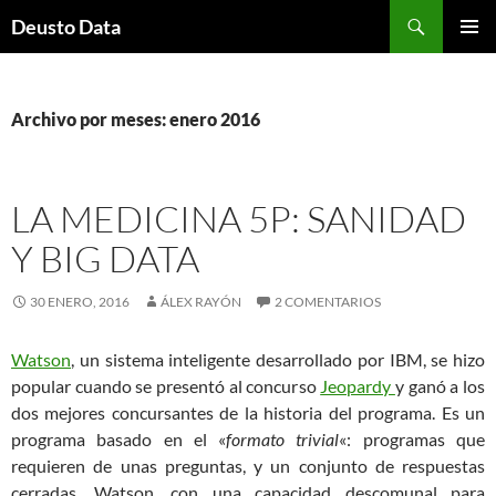
Saltar
Buscar
Deusto Data
al
MENÚ
contenido
PRINCI
Archivo por meses: enero 2016
LA MEDICINA 5P: SANIDAD
Y BIG DATA
30 ENERO, 2016
ÁLEX RAYÓN
2 COMENTARIOS
Watson
, un sistema inteligente desarrollado por IBM, se hizo
popular cuando se presentó al concurso
Jeopardy
y ganó a los
dos mejores concursantes de la historia del programa. Es un
programa basado en el «
formato trivial
«: programas que
requieren de unas preguntas, y un conjunto de respuestas
cerradas. Watson, con una capacidad descomunal para