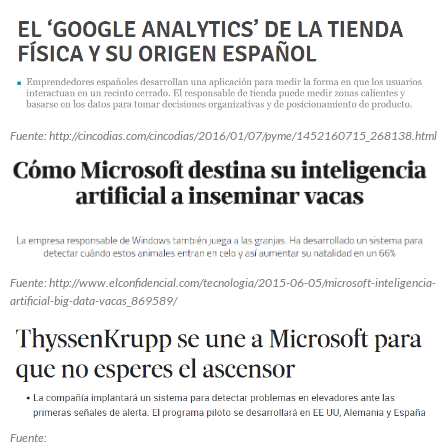
Fuente: http://cincodias.com/cincodias/2016/01/07/pyme/1452160715_268138.html
Fuente: http://www.elconfidencial.com/tecnologia/2015-06-05/microsoft-inteligencia-
artificial-big-data-vacas_869589/
Fuente: