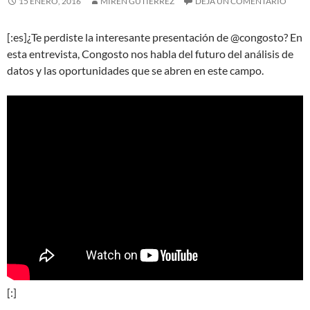
15 ENERO, 2016
MIREN GUTIÉRREZ
DEJA UN COMENTARIO
[:es]¿Te perdiste la interesante presentación de @congosto? En
esta entrevista, Congosto nos habla del futuro del análisis de
datos y las oportunidades que se abren en este campo.
[:]