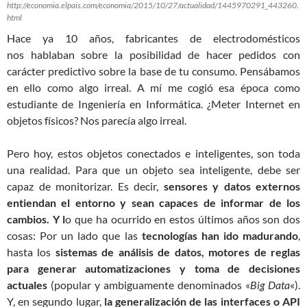
http://economia.elpais.com/economia/2015/10/27/actualidad/1445970291_443260.
html
Hace ya 10 años, fabricantes de electrodomésticos
nos hablaban sobre la posibilidad de hacer pedidos con
carácter predictivo sobre la base de tu consumo. Pensábamos
en ello como algo irreal. A mí me cogió esa época como
estudiante de Ingeniería en Informática. ¿Meter Internet en
objetos físicos? Nos parecía algo irreal.
Pero hoy, estos objetos conectados e inteligentes, son toda
una realidad. Para que un objeto sea inteligente, debe ser
capaz de monitorizar. Es decir,
sensores y datos externos
entiendan el entorno y sean capaces de informar de los
cambios. Y l
o que ha ocurrido en estos últimos años son dos
cosas: Por un lado que las
tecnologías han ido madurando
,
hasta los
sistemas de análisis de datos, motores de reglas
para generar automatizaciones y toma de decisiones
actuales
(popular y ambiguamente denominados «
Big Data
«).
Y, en segundo lugar,
la generalización de las interfaces o API