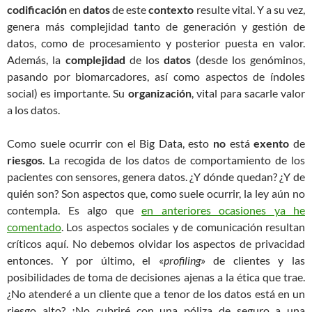
codificación
en
datos
de este
contexto
resulte vital. Y a su vez,
genera más complejidad tanto de generación y gestión de
datos, como de procesamiento y posterior puesta en valor.
Además, la
complejidad
de los
datos
(desde los genóminos,
pasando por biomarcadores, así como aspectos de índoles
social) es importante. Su
organización
, vital para sacarle valor
a los datos.
Como suele ocurrir con el Big Data, esto
no
está
exento
de
riesgos
. La recogida de los datos de comportamiento de los
pacientes con sensores, genera datos. ¿Y dónde quedan? ¿Y de
quién son? Son aspectos que, como suele ocurrir, la ley aún no
contempla. Es algo que
en anteriores ocasiones ya he
comentado
. Los aspectos sociales y de comunicación resultan
críticos aquí. No debemos olvidar los aspectos de privacidad
entonces. Y por último, el «
profiling
» de clientes y las
posibilidades de toma de decisiones ajenas a la ética que trae.
¿No atenderé a un cliente que a tenor de los datos está en un
riesgo alto? ¿No cubriré con una póliza de seguro a una