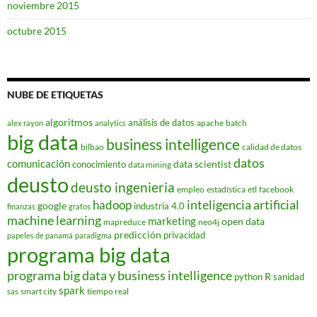
noviembre 2015
octubre 2015
NUBE DE ETIQUETAS
algoritmos
análisis de datos
apache
batch
alex rayon
analytics
big data
business intelligence
bilbao
calidad de datos
datos
comunicación
data scientist
conocimiento
data mining
deusto
deusto ingenieria
empleo
estadística
etl
facebook
hadoop
inteligencia artificial
google
industria 4.0
finanzas
grafos
machine learning
marketing
open data
mapreduce
neo4j
predicción
privacidad
papeles de panamá
paradigma
programa big data
programa big data y business intelligence
R
python
sanidad
spark
smart city
tiempo real
sas