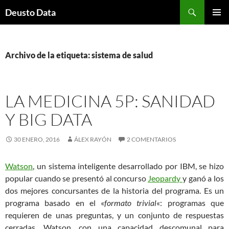
Saltar
Buscar
Deusto Data
al
MENÚ
contenido
PRINCI
Archivo de la etiqueta: sistema de salud
LA MEDICINA 5P: SANIDAD
Y BIG DATA
30 ENERO, 2016
ÁLEX RAYÓN
2 COMENTARIOS
Watson
, un sistema inteligente desarrollado por IBM, se hizo
popular cuando se presentó al concurso
Jeopardy
y ganó a los
dos mejores concursantes de la historia del programa. Es un
programa basado en el «
formato trivial
«: programas que
requieren de unas preguntas, y un conjunto de respuestas
cerradas. Watson, con una capacidad descomunal para