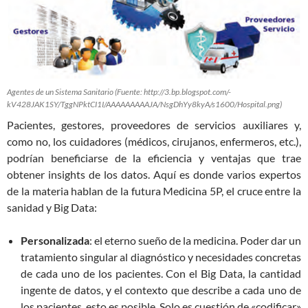
Agentes de un Sistema Sanitario (Fuente: http://3.bp.blogspot.com/-
kV428JAK1SY/TggNPktCI1I/AAAAAAAAAJA/NsgDhYy8kyA/s1600/Hospital.png)
Pacientes, gestores, proveedores de servicios auxiliares y,
como no, los cuidadores (médicos, cirujanos, enfermeros, etc.),
podrían beneficiarse de la eficiencia y ventajas que trae
obtener insights de los datos. Aquí es donde varios expertos
de la materia hablan de la futura Medicina 5P, el cruce entre la
sanidad y Big Data:
Personalizada
: el eterno sueño de la medicina. Poder dar un
tratamiento singular al diagnóstico y necesidades concretas
de cada uno de los pacientes. Con el Big Data, la cantidad
ingente de datos, y el contexto que describe a cada uno de
los pacientes, esto es posible. Solo es cuestión de «codificar»