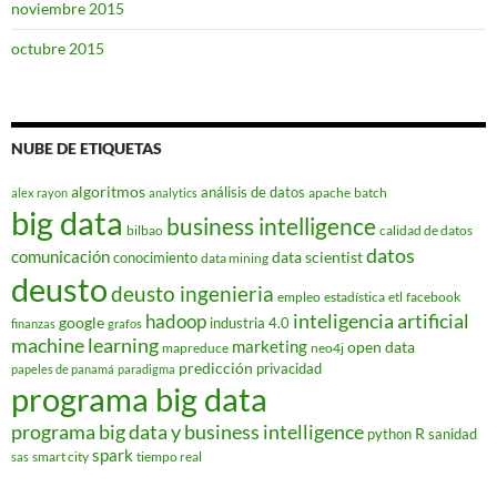
noviembre 2015
octubre 2015
NUBE DE ETIQUETAS
algoritmos
análisis de datos
apache
batch
alex rayon
analytics
big data
business intelligence
bilbao
calidad de datos
datos
comunicación
data scientist
conocimiento
data mining
deusto
deusto ingenieria
empleo
estadística
etl
facebook
hadoop
inteligencia artificial
google
industria 4.0
finanzas
grafos
machine learning
marketing
open data
mapreduce
neo4j
predicción
privacidad
papeles de panamá
paradigma
programa big data
programa big data y business intelligence
R
python
sanidad
spark
smart city
tiempo real
sas