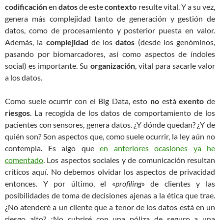
codificación
en
datos
de este
contexto
resulte vital. Y a su vez,
genera más complejidad tanto de generación y gestión de
datos, como de procesamiento y posterior puesta en valor.
Además, la
complejidad
de los
datos
(desde los genóminos,
pasando por biomarcadores, así como aspectos de índoles
social) es importante. Su
organización
, vital para sacarle valor
a los datos.
Como suele ocurrir con el Big Data, esto
no
está
exento
de
riesgos
. La recogida de los datos de comportamiento de los
pacientes con sensores, genera datos. ¿Y dónde quedan? ¿Y de
quién son? Son aspectos que, como suele ocurrir, la ley aún no
contempla. Es algo que
en anteriores ocasiones ya he
comentado
. Los aspectos sociales y de comunicación resultan
críticos aquí. No debemos olvidar los aspectos de privacidad
entonces. Y por último, el «
profiling
» de clientes y las
posibilidades de toma de decisiones ajenas a la ética que trae.
¿No atenderé a un cliente que a tenor de los datos está en un
riesgo alto? ¿No cubriré con una póliza de seguro a una