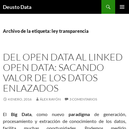
Saltar
Buscar
Deusto Data
al
MENÚ
contenido
PRINCI
Archivo de la etiqueta: ley transparencia
DEL OPEN DATA AL LINKED
OPEN DATA: SACANDO
VALOR DE LOS DATOS
ENLAZADOS
4 ENERO, 2016
ÁLEX RAYÓN
3 COMENTARIOS
El
Big Data
, como nuevo
paradigma
de generación,
procesamiento y extracción de conocimiento de los datos,
facilita muchas oportunidades. Podemos medirlo