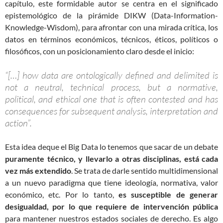
capítulo, este formidable autor se centra en el significado
epistemológico de la pirámide DIKW (Data-Information-
Knowledge-Wisdom), para afrontar con una mirada crítica, los
datos en términos económicos, técnicos, éticos, políticos o
filosóficos, con un posicionamiento claro desde el inicio:
“[…] how data are ontologically defined and delimited is
not a neutral, technical process, but a normative,
political, and ethical one that is often contested and has
consequences for subsequent analysis, interpretation and
action”.
Esta idea deque el Big Data lo tenemos que sacar de un debate
puramente técnico, y llevarlo a otras disciplinas, está cada
vez más extendido
. Se trata de darle sentido multidimensional
a un nuevo paradigma que tiene ideología, normativa, valor
económico, etc. Por lo tanto,
es susceptible de generar
desigualdad, por lo que requiere de intervención pública
para mantener nuestros estados sociales de derecho. Es algo