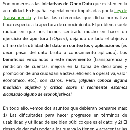
Son numerosas las
iniciativas de Open Data
que existen en la
actualidad. En España, especialmente impulsadas por la
Ley de
Transparencia
y todas las referencias que dicha normativa
hace respecto a la apertura de conocimiento. El problema suele
radicar en que nos hemos centrado mucho en hacer un
ejercicio de apertura
(«
Open
«), dejando de lado el objetivo
último de la
utilidad del dato en contextos y aplicaciones
(es
decir, pasar del dato bruto a conocimiento aplicado). Los
beneficios
vinculados a este
movimiento
(transparencia y
rendición de cuentas, mejora en la toma de decisiones y
promoción de una ciudadanía activa, eficiencia operativa, valor
económico, etc.), son claros. Pero,
¿alguien conoce alguna
medición objetiva y crítica sobre si realmente estamos
alcanzado alguno de esos objetivos?
En todo ello, vemos dos asuntos que debieran pensarse más:
1) Las dificultades para hacer progresos en términos de
usabilidad y utilidad de ese bien público que es el dato; y 2) El
riesgo de dar más poder a los que ya lo tienen y acrecentar las