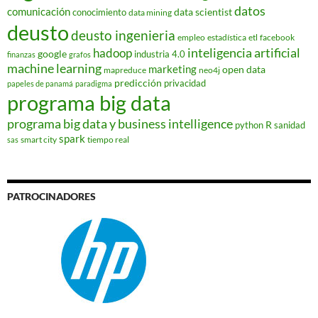
datos
comunicación
data scientist
conocimiento
data mining
deusto
deusto ingenieria
empleo
estadística
etl
facebook
hadoop
inteligencia artificial
google
industria 4.0
finanzas
grafos
machine learning
marketing
open data
mapreduce
neo4j
predicción
privacidad
papeles de panamá
paradigma
programa big data
programa big data y business intelligence
R
python
sanidad
spark
smart city
tiempo real
sas
PATROCINADORES