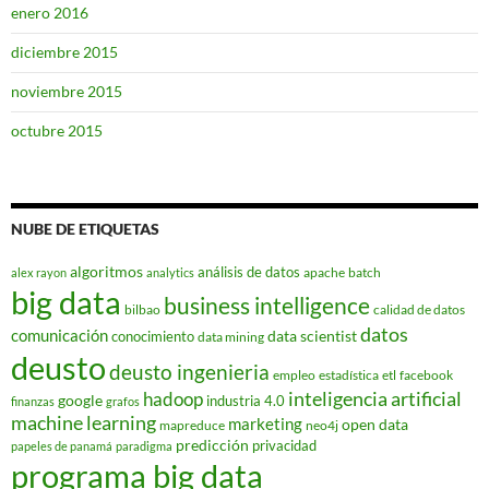
enero 2016
diciembre 2015
noviembre 2015
octubre 2015
NUBE DE ETIQUETAS
algoritmos
análisis de datos
apache
batch
alex rayon
analytics
big data
business intelligence
bilbao
calidad de datos
datos
comunicación
data scientist
conocimiento
data mining
deusto
deusto ingenieria
empleo
estadística
etl
facebook
hadoop
inteligencia artificial
google
industria 4.0
finanzas
grafos
machine learning
marketing
open data
mapreduce
neo4j
predicción
privacidad
papeles de panamá
paradigma
programa big data