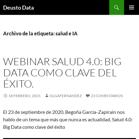
Saltar
Buscar
Deusto Data
al
MENÚ
contenido
PRINCI
Archivo de la etiqueta: salud e IA
WEBINAR SALUD 4.0: BIG
DATA COMO CLAVE DEL
ÉXITO.
18 FEBRERO, 2021
OLGAFERNANDEZ
23 COMENTARIOS
El 23 de septiembre de 2020, Begoña García-Zapirain nos
hablo de un tema que más que nunca es actualidad, Salud 4.0:
Big Data como clave del éxito