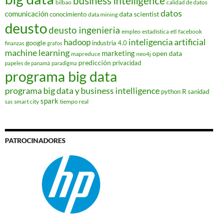
business intelligence
bilbao
calidad de datos
datos
comunicación
data scientist
conocimiento
data mining
deusto
deusto ingenieria
empleo
estadística
etl
facebook
hadoop
inteligencia artificial
google
industria 4.0
finanzas
grafos
machine learning
marketing
open data
mapreduce
neo4j
predicción
privacidad
papeles de panamá
paradigma
programa big data
programa big data y business intelligence
R
python
sanidad
spark
smart city
tiempo real
sas
PATROCINADORES