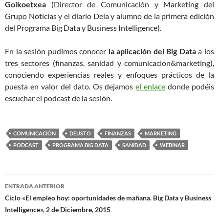
Goikoetxea
(Director de Comunicación y Marketing del
Grupo Noticias y el diario Deia y alumno de la primera edición
del Programa Big Data y Business Intelligence).
En la sesión pudimos conocer
la aplicación del Big Data
a los
tres sectores (finanzas, sanidad y comunicación&marketing),
conociendo experiencias reales y enfoques prácticos de la
puesta en valor del dato. Os dejamos
el enlace
donde podéis
escuchar el podcast de la sesión.
COMUNICACIÓN
DEUSTO
FINANZAS
MARKETING
PODCAST
PROGRAMA BIG DATA
SANIDAD
WEBINAR
Navegación
ENTRADA ANTERIOR
de
Ciclo «El empleo hoy: oportunidades de mañana. Big Data y Business
Intelligence», 2 de Diciembre, 2015
entradas