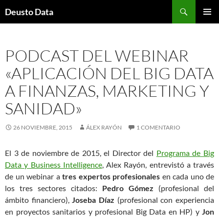
Saltar
Buscar
Deusto Data
al
MENÚ
contenido
PRINCI
PODCAST DEL WEBINAR
«APLICACIÓN DEL BIG DATA
A FINANZAS, MARKETING Y
SANIDAD»
26 NOVIEMBRE, 2015
ÁLEX RAYÓN
1 COMENTARIO
El 3 de noviembre de 2015, el Director del
Programa de Big
Data y Business Intelligence
, Alex Rayón, entrevistó a través
de un webinar a
tres expertos profesionales
en cada uno de
los tres sectores citados:
Pedro Gómez
(profesional del
ámbito financiero),
Joseba Díaz
(profesional con experiencia
en proyectos sanitarios y profesional Big Data en HP) y
Jon