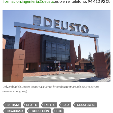
formacion.ingenieria@deusto
.es o en el teléfono: 94 413 92 08
Universidad de Deusto Donostia (Fuente: http://deustoemprende.deusto.es/lets-
discover-innogune/)
BIG DATA
DEUSTO
EMPLEO
GAIA
INDUSTRIA 4.0
PARADIGMA
PRODUCCIÓN
TEIC