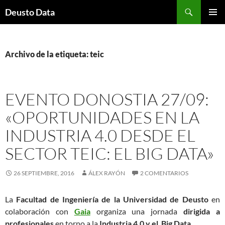
Saltar
Buscar
Deusto Data
al
MENÚ
contenido
PRINCI
Archivo de la etiqueta: teic
EVENTO DONOSTIA 27/09:
«OPORTUNIDADES EN LA
INDUSTRIA 4.0 DESDE EL
SECTOR TEIC: EL BIG DATA»
26 SEPTIEMBRE, 2016
ÁLEX RAYÓN
2 COMENTARIOS
La
Facultad de Ingeniería de la Universidad de Deusto
en
colaboración con
Gaia
organiza una jornada
dirigida a
profesionales
en torno a la
Industria 4.0 y el Big Data
.