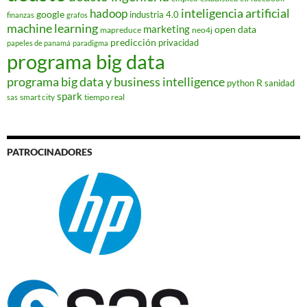
hadoop
inteligencia artificial
google
industria 4.0
finanzas
grafos
machine learning
marketing
open data
mapreduce
neo4j
predicción
privacidad
papeles de panamá
paradigma
programa big data
programa big data y business intelligence
R
python
sanidad
spark
smart city
tiempo real
sas
PATROCINADORES