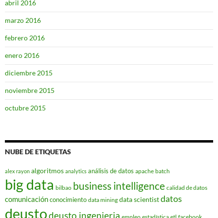
abril 2016
marzo 2016
febrero 2016
enero 2016
diciembre 2015
noviembre 2015
octubre 2015
NUBE DE ETIQUETAS
algoritmos
análisis de datos
apache
batch
alex rayon
analytics
big data
business intelligence
bilbao
calidad de datos
datos
comunicación
data scientist
conocimiento
data mining
deusto
deusto ingenieria
empleo
estadística
etl
facebook