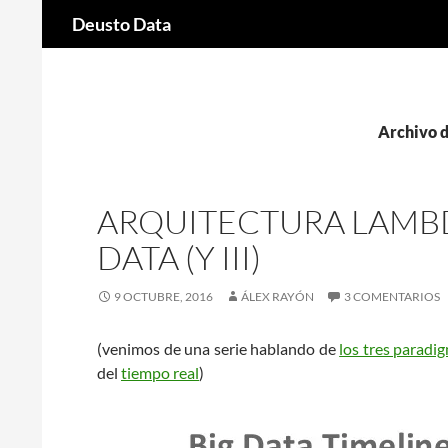
Buscar
Deusto Data
Saltar
al
contenido
Archivo d
ARQUITECTURA LAMBD
DATA (Y III)
9 OCTUBRE, 2016
ÁLEX RAYÓN
3 COMENTARIOS
(venimos de una serie hablando de
los tres paradi
del
tiempo real
)