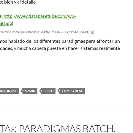
 bien y al detalle.
basetube.com/wp-content/uploads/sites/8/2012/09/lambda8.jpg)
emos hablado de los diferentes paradigmas para afrontar un
edades, y mucha cabeza puesta en hacer sistemas realmente
ARADIGMA
SPARK
SPEED
TIEMPO REAL
TA»: PARADIGMAS BATCH,