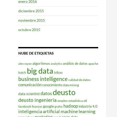
enero 2016
diciembre 2015
noviembre 2015
octubre 2015
NUBE DE ETIQUETAS
algoritmos
análisis de datos
apache
alex rayon
analytics
big data
batch
bilbao
business intelligence
calidad de datos
comunicación
conocimiento
data mining
deusto
datos
data scientist
deusto ingenieria
empleo
estadística
etl
hadoop
google
industria 4.0
facebook
finanzas
grafos
inteligencia artificial
machine learning
marketing
open data