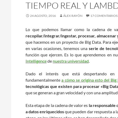
TIEMPO REAL Y LAMB
24 AGOSTO, 2016
ÁLEX RAYÓN
17 COMENTARIOS
Lo que podemos llamar como la cadena de val
recopilar/integrar/ingestar, procesar, almacenar
que hacemos en un proyecto de BIg Data. Para ej
en varias ocasiones, tenemos una
serie de tecnol
función que ejercen. Es lo que aprendemos en n
Intelligence
de
nuestra universidad
.
Dado el interés que está despertando en l
fundamentalmente
a cómo se origina esto del Big
tecnológicas que existen para procesar «Big Dat
que se generan a gran velocidad y con una amplitu
Esta etapa de la cadena de valor es
la responsable 
a datos enriquecidos
que pueden dar respuesta a l
etapa, en los últimos años, se han desarrollado do