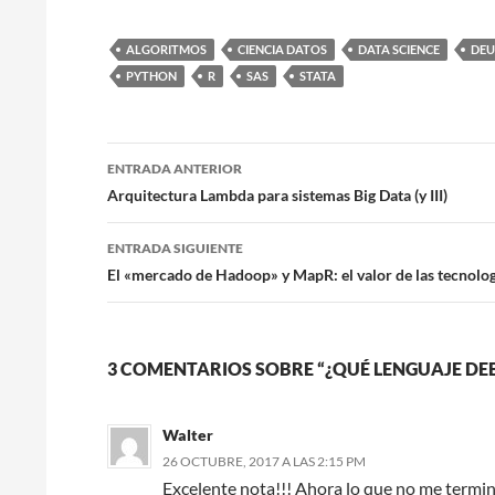
ALGORITMOS
CIENCIA DATOS
DATA SCIENCE
DEU
PYTHON
R
SAS
STATA
Navegación
ENTRADA ANTERIOR
de
Arquitectura Lambda para sistemas Big Data (y III)
entradas
ENTRADA SIGUIENTE
El «mercado de Hadoop» y MapR: el valor de las tecnolog
3 COMENTARIOS SOBRE “¿QUÉ LENGUAJE DEB
Walter
26 OCTUBRE, 2017 A LAS 2:15 PM
Excelente nota!!! Ahora lo que no me termi