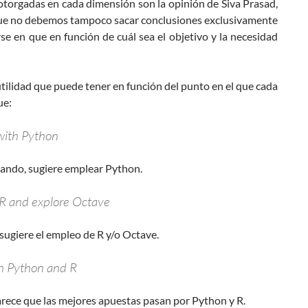
otorgadas en cada dimensión son la opinión de Siva Prasad,
o que no debemos tampoco sacar conclusiones exclusivamente
arse en que en función de cuál sea el objetivo y la necesidad
utilidad que puede tener en función del punto en el que cada
ue:
 with Python
ando, sugiere emplear Python.
h R and explore Octave
 sugiere el empleo de R y/o Octave.
th Python and R
parece que las mejores apuestas pasan por Python y R.