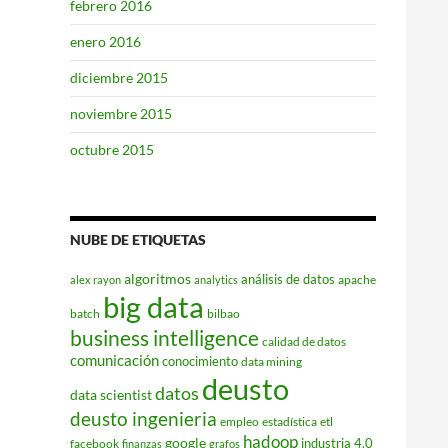
febrero 2016
enero 2016
diciembre 2015
noviembre 2015
octubre 2015
NUBE DE ETIQUETAS
algoritmos
análisis de datos
apache
alex rayon
analytics
big data
batch
bilbao
business intelligence
calidad de datos
comunicación
conocimiento
data mining
deusto
datos
data scientist
deusto ingenieria
empleo
estadística
etl
hadoop
google
industria 4.0
facebook
finanzas
grafos