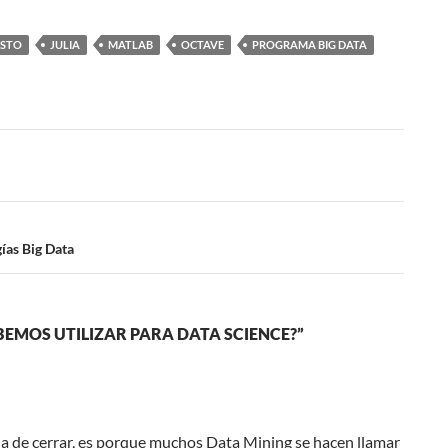
STO
JULIA
MATLAB
OCTAVE
PROGRAMA BIG DATA
ías Big Data
EMOS UTILIZAR PARA DATA SCIENCE?”
na de cerrar, es porque muchos Data Mining se hacen llamar