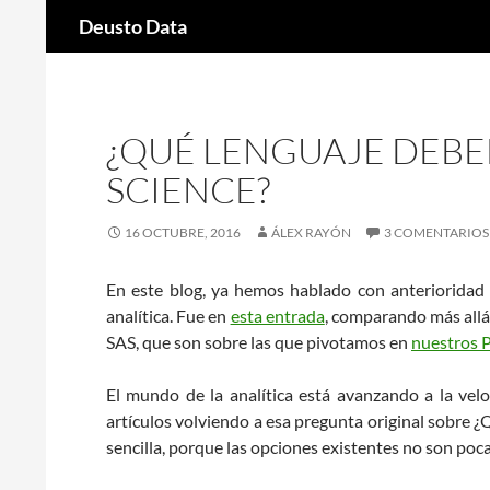
Buscar
Deusto Data
Saltar
al
contenido
¿QUÉ LENGUAJE DEBE
SCIENCE?
16 OCTUBRE, 2016
ÁLEX RAYÓN
3 COMENTARIOS
En este blog, ya hemos hablado con anterioridad
analítica. Fue en
esta entrada
, comparando más all
SAS, que son sobre las que pivotamos en
nuestros 
El mundo de la analítica está avanzando a la vel
artículos volviendo a esa pregunta original sobre ¿
sencilla, porque las opciones existentes no son poca