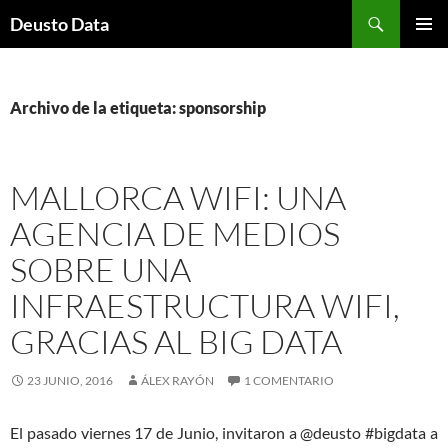
Saltar
Buscar
Deusto Data
al
MENÚ
contenido
PRINCI
Archivo de la etiqueta: sponsorship
MALLORCA WIFI: UNA
AGENCIA DE MEDIOS
SOBRE UNA
INFRAESTRUCTURA WIFI,
GRACIAS AL BIG DATA
23 JUNIO, 2016
ÁLEX RAYÓN
1 COMENTARIO
El pasado viernes 17 de Junio, invitaron a @deusto #bigdata a