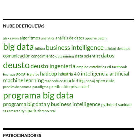
NUBE DE ETIQUETAS
algoritmos
análisis de datos
apache
batch
alex rayon
analytics
big data
business intelligence
bilbao
calidad de datos
datos
comunicación
data scientist
conocimiento
data mining
deusto
deusto ingenieria
empleo
estadística
etl
facebook
hadoop
inteligencia artificial
google
industria 4.0
finanzas
grafos
machine learning
marketing
open data
mapreduce
neo4j
predicción
privacidad
papeles de panamá
paradigma
programa big data
programa big data y business intelligence
R
python
sanidad
spark
smart city
tiempo real
sas
PATROCINADORES