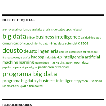
NUBE DE ETIQUETAS
algoritmos
análisis de datos
apache
batch
alex rayon
analytics
big data
business intelligence
bilbao
calidad de datos
datos
comunicación
data scientist
conocimiento
data mining
deusto
deusto ingenieria
empleo
estadística
etl
facebook
hadoop
inteligencia artificial
google
industria 4.0
finanzas
grafos
machine learning
marketing
open data
mapreduce
neo4j
predicción
privacidad
papeles de panamá
paradigma
programa big data
programa big data y business intelligence
R
python
sanidad
spark
smart city
tiempo real
sas
PATROCINADORES