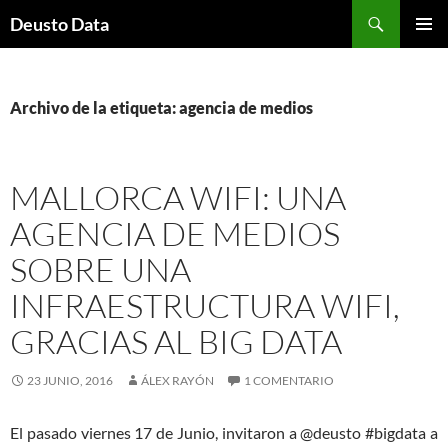
Saltar
Buscar
Deusto Data
al
MENÚ
contenido
PRINCI
Archivo de la etiqueta: agencia de medios
MALLORCA WIFI: UNA
AGENCIA DE MEDIOS
SOBRE UNA
INFRAESTRUCTURA WIFI,
GRACIAS AL BIG DATA
23 JUNIO, 2016
ÁLEX RAYÓN
1 COMENTARIO
El pasado viernes 17 de Junio, invitaron a @deusto #bigdata a