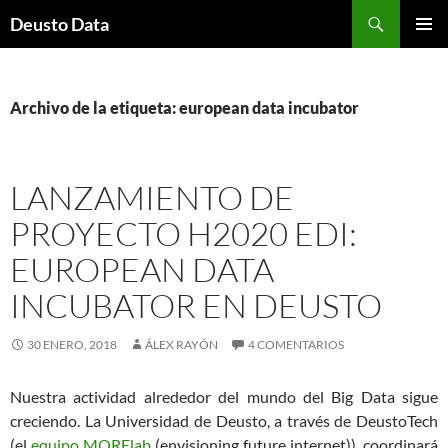
Saltar
Buscar
Deusto Data
al
MENÚ
contenido
PRINCI
Archivo de la etiqueta: european data incubator
LANZAMIENTO DE
PROYECTO H2020 EDI:
EUROPEAN DATA
INCUBATOR EN DEUSTO
30 ENERO, 2018
ÁLEX RAYÓN
4 COMENTARIOS
Nuestra actividad alrededor del mundo del Big Data sigue
creciendo. La Universidad de Deusto, a través de DeustoTech
(el
equipo MORElab
(envisioning future internet)), coordinará