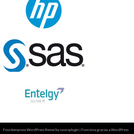
Fourteenpress WordPress theme by
noorsplugin
|
Funciona gracias a WordPress