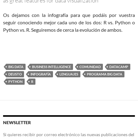
as great features for data visualization”
Os dejamos con la infografía para que podáis por vuestra
seguir conociendo mejor cada uno de los dos: R vs. Python o
Python vs. R. Seguiremos de cerca la evolución de ambos.
BIG DATA
BUSINESS INTELLIGENCE
COMUNIDAD
DATACAMP
DEUSTO
INFOGRAFÍA
LENGUAJES
PROGRAMA BIG DATA
PYTHON
R
NEWSLETTER
Si quieres recibir por correo electrónico las nuevas publicaciones del