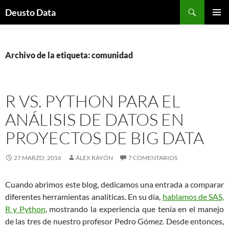
Saltar
Buscar
Deusto Data
al
MENÚ
contenido
PRINCI
Archivo de la etiqueta: comunidad
R VS. PYTHON PARA EL
ANÁLISIS DE DATOS EN
PROYECTOS DE BIG DATA
27 MARZO, 2016
ÁLEX RAYÓN
7 COMENTARIOS
Cuando abrimos este blog, dedicamos una entrada a comparar
diferentes herramientas analíticas. En su día,
hablamos de SAS,
R y Python
, mostrando la experiencia que tenía en el manejo
de las tres de nuestro profesor Pedro Gómez. Desde entonces,