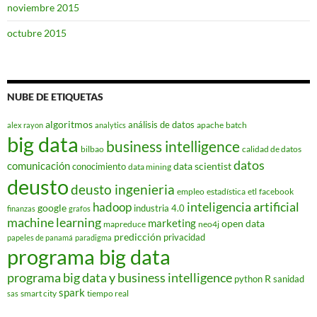
noviembre 2015
octubre 2015
NUBE DE ETIQUETAS
algoritmos
análisis de datos
apache
batch
alex rayon
analytics
big data
business intelligence
bilbao
calidad de datos
datos
comunicación
data scientist
conocimiento
data mining
deusto
deusto ingenieria
empleo
estadística
etl
facebook
hadoop
inteligencia artificial
google
industria 4.0
finanzas
grafos
machine learning
marketing
open data
mapreduce
neo4j
predicción
privacidad
papeles de panamá
paradigma
programa big data
programa big data y business intelligence
R
python
sanidad
spark
smart city
tiempo real
sas