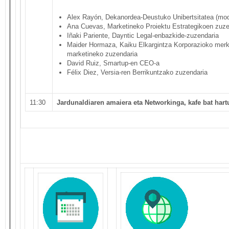
Alex Rayón, Dekanordea-Deustuko Unibertsitatea (mod
Ana Cuevas, Marketineko Proiektu Estrategikoen zuze
Iñaki Pariente, Dayntic Legal-enbazkide-zuzendaria
Maider Hormaza, Kaiku Elkargintza Korporazioko merka
marketineko zuzendaria
David Ruiz, Smartup-en CEO-a
Félix Diez, Versia-ren Berrikuntzako zuzendaria
11:30
Jardunaldiaren amaiera eta Networkinga, kafe bat hart