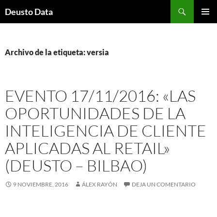
Saltar
Buscar
Deusto Data
al
MENÚ
contenido
PRINCI
Archivo de la etiqueta: versia
EVENTO 17/11/2016: «LAS
OPORTUNIDADES DE LA
INTELIGENCIA DE CLIENTE
APLICADAS AL RETAIL»
(DEUSTO – BILBAO)
9 NOVIEMBRE, 2016
ÁLEX RAYÓN
DEJA UN COMENTARIO