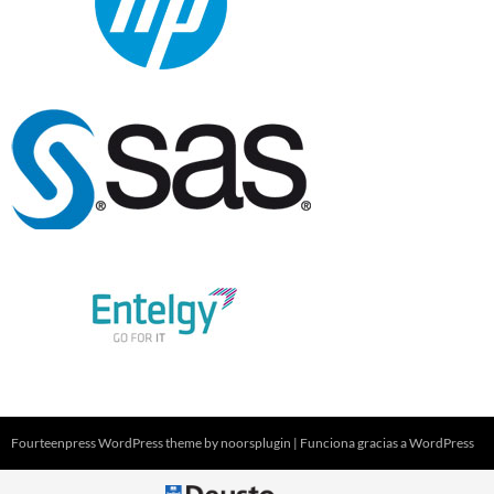
Fourteenpress WordPress theme by
noorsplugin
|
Funciona gracias a WordPress