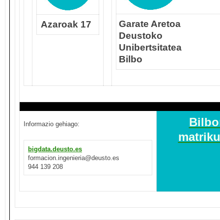
Garate Aretoa
Azaroak 17
Deustoko
Unibertsitatea
Bilbo
Bilbo
Informazio gehiago:
matriku
bigdata.deusto.es
formacion.ingenieria@deusto.es
944 139 208