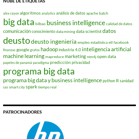
NUBE DE ETIQUETAS
algoritmos
análisis de datos
apache
batch
alex rayon
analytics
big data
business intelligence
bilbao
calidad de datos
datos
comunicación
data scientist
conocimiento
data mining
deusto
deusto ingenieria
empleo
estadística
etl
facebook
hadoop
inteligencia artificial
google
industria 4.0
finanzas
grafos
machine learning
marketing
open data
mapreduce
neo4j
predicción
privacidad
papeles de panamá
paradigma
programa big data
programa big data y business intelligence
R
python
sanidad
spark
smart city
tiempo real
sas
PATROCINADORES