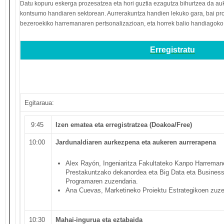
Datu kopuru eskerga prozesatzea eta hori guztia ezagutza bihurtzea da au
kontsumo handiaren sektorean. Aurrerakuntza handien lekuko gara, bai pr
bezeroekiko harremanaren pertsonalizazioan, eta horrek balio handiagoko 
Erregistratu
Egitaraua:
9:45
Izen ematea eta erregistratzea (Doakoa/Free)
10:00
Jardunaldiaren aurkezpena eta aukeren aurrerapena
Alex Rayón, Ingeniaritza Fakultateko Kanpo Harrema
Prestakuntzako dekanordea eta Big Data eta Business 
Programaren zuzendaria.
Ana Cuevas, Marketineko Proiektu Estrategikoen zuze
10:30
Mahai-ingurua eta eztabaida